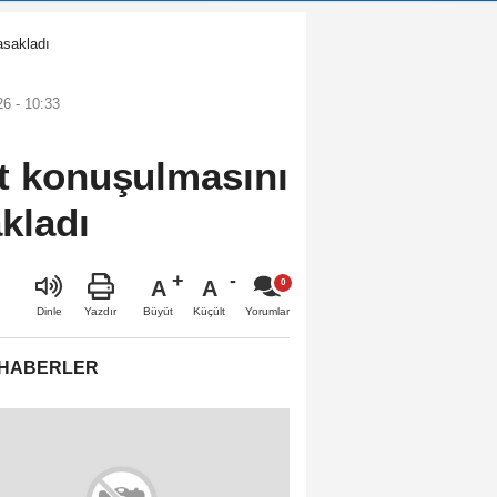
asakladı
6 - 10:33
et konuşulmasını
kladı
A
A
Büyüt
Küçült
Dinle
Yazdır
Yorumlar
 HABERLER