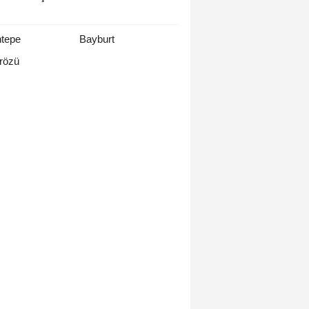
ntepe
Bayburt
rözü