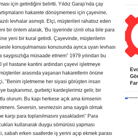
ası için getirdiğini belirtti. Yıldız Garajı'nda çay
i tartışmaların hakarete dönüşmemesi için çayevine,
ılı levhalar asmıştı. Elçi, müşterileri rahatsız eden
ni bir önlem alarak, 'Bu işyerinde izinli olsa bile para
ine yeni bir kural getirdi. Çayevinde, müşterilerin
esle konuşulmaması konusunda ayrıca uyarı levhası
ma saygısızlığa müsaade etmem" 1979 yılından bu
30 yıl hastane kantini ardından çayevi işletmeye
Evd
, müşteriler arasında yaşanan hakaretlerin önüne
Gör
lçi, "Benim işletmeme her siyasi görüşten insan
Far
diye başkanımız, gurbetçi kardeşlerimiz gelir, bir
tlu olurum. Bu kapı herkese açık ama kimsenin
etmem. Seversin, sevmezsin ama saygılı olmak
 karşı para toplanılmasını yasakladım" Para
çocukları kullanarak duygu sömürüsü yapması
i, sabah erken saatlerde iş yerini açıp ekmek parası