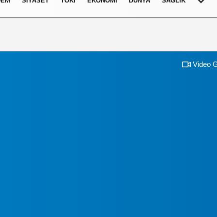
DEM
SIYASET
TOKI
EKONOMI
DÜNYA
SAĞLIK
Video G