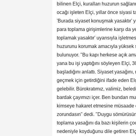
bilinen Elçi, kuralları huzurun sağlanm
ocağı işleten Elçi, yıllar önce siyas
'Burada siyaset konuşmak yasaktır' yaz
para toplama girişimlerine karşı da ye
toplamak yasaktır' uyarısıyla işletmes
huzurunu korumak amacıyla yüksek s
bulunuyor. "Bu kapı herkese açık a
yana bu işi yaptığını söyleyen Elçi, 
başladığını anlattı. Siyaset yasağını
geçmek için getirdiğini ifade eden E
gelebilir. Bürokratımız, valimiz, bele
bardak çayımızı içer. Ben bundan mu
kimseye hakaret etmesine müsaade 
zorundasın" dedi. "Duygu sömürüsüne
toplama yasağını da bazı kişilerin 
nedeniyle koyduğunu dile getiren Elç