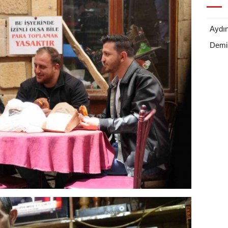
Aydı
Demi