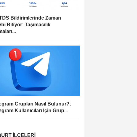
DS Bildirimlerinde Zaman
bı Bitiyor: Taşımacılık
aları...
egram Grupları Nasıl Bulunur?:
egram Kullanıcıları İçin Grup...
URT İLÇELERI