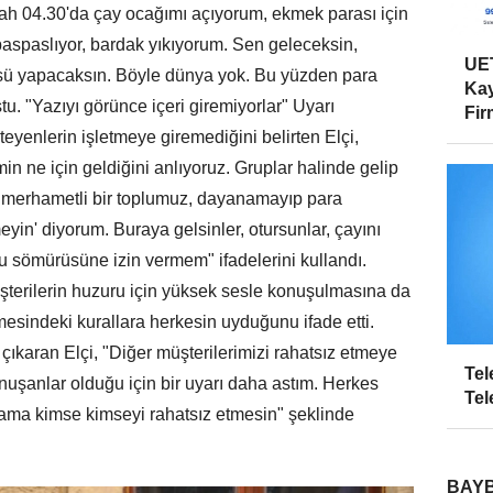
sabah 04.30'da çay ocağımı açıyorum, ekmek parası için
aspaslıyor, bardak yıkıyorum. Sen geleceksin,
UET
ü yapacaksın. Böyle dünya yok. Bu yüzden para
Kay
u. "Yazıyı görünce içeri giremiyorlar" Uyarı
Firm
eyenlerin işletmeye giremediğini belirten Elçi,
min ne için geldiğini anlıyoruz. Gruplar halinde gelip
Biz merhametli bir toplumuz, dayanamayıp para
yin' diyorum. Buraya gelsinler, otursunlar, çayını
u sömürüsüne izin vermem" ifadelerini kullandı.
şterilerin huzuru için yüksek sesle konuşulmasına da
mesindeki kurallara herkesin uyduğunu ifade etti.
çıkaran Elçi, "Diğer müşterilerimizi rahatsız etmeye
Tel
uşanlar olduğu için bir uyarı daha astım. Herkes
Tel
n ama kimse kimseyi rahatsız etmesin" şeklinde
BAYB