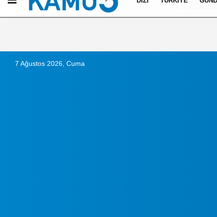
DIZI
TÜRKIYE
GÜN
Künye
İletişim
Çerez Politikası
Gizlilik İlkeleri
7 Ağustos 2026, Cuma