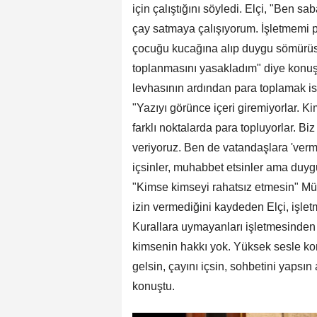
için çalıştığını söyledi. Elçi, "Ben 
çay satmaya çalışıyorum. İşletmemi p
çocuğu kucağına alıp duygu sömürüs
toplanmasını yasakladım" diye konuşt
levhasının ardından para toplamak ist
"Yazıyı görünce içeri giremiyorlar. Ki
farklı noktalarda para topluyorlar. 
veriyoruz. Ben de vatandaşlara 'verme
içsinler, muhabbet etsinler ama duyg
"Kimse kimseyi rahatsız etmesin" Mü
izin vermediğini kaydeden Elçi, işlet
Kurallara uymayanları işletmesinden 
kimsenin hakkı yok. Yüksek sesle kon
gelsin, çayını içsin, sohbetini yapsı
konuştu.