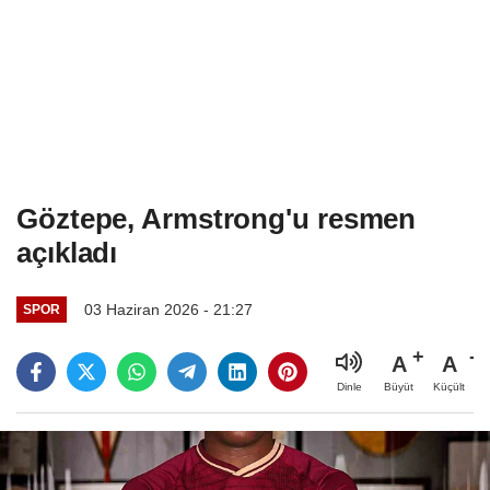
Göztepe, Armstrong'u resmen
açıkladı
03 Haziran 2026 - 21:27
SPOR
A
A
Büyüt
Küçült
Dinle