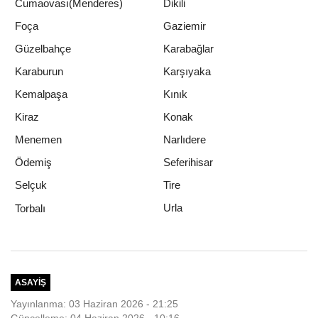
Cumaovası(Menderes)
Dikili
Foça
Gaziemir
Güzelbahçe
Karabağlar
Karaburun
Karşıyaka
Kemalpaşa
Kınık
Kiraz
Konak
Menemen
Narlıdere
Ödemiş
Seferihisar
Selçuk
Tire
Urla
Torbalı
ASAYIŞ
Yayınlanma: 03 Haziran 2026 - 21:25
Güncelleme: 04 Haziran 2026 - 10:16