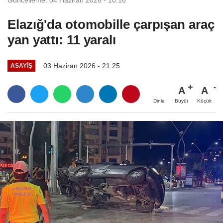
Elazığ'da otomobille çarpışan araç
yan yattı: 11 yaralı
03 Haziran 2026 - 21:25
ASAYIŞ
A
A
Büyüt
Küçült
Dinle