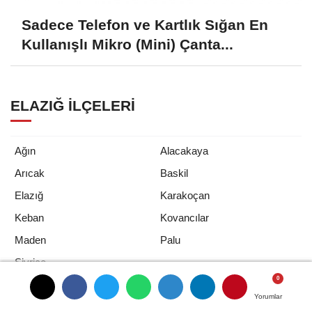
Sadece Telefon ve Kartlık Sığan En
Kullanışlı Mikro (Mini) Çanta...
ELAZIĞ İLÇELERI
Ağın
Alacakaya
Arıcak
Baskil
Elazığ
Karakoçan
Keban
Kovancılar
Maden
Palu
Sivrice
Yorumlar
Yorumlar
Yorumlar