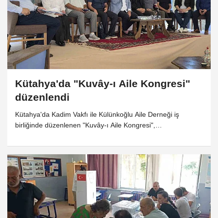
Kütahya'da "Kuvây-ı Aile Kongresi"
düzenlendi
Kütahya'da Kadim Vakfı ile Külünkoğlu Aile Derneği iş
birliğinde düzenlenen "Kuvây-ı Aile Kongresi",
akademisyenleri, eğitimcileri, yazarları ve sivil toplum
temsilcilerini bir araya getirdi. "Aileyi İhya Etmek, Geleceği
İnşa Etmektir" temasıyla gerçekleştirilen kongrede, aile
kurumunun karşı karşıya bulunduğu sosyal, kültürel ve dijital
tehditler ele alınırken, aileyi güçlendirmeye yönelik çözüm
önerileri de kapsamlı şekilde değerlendirildi.