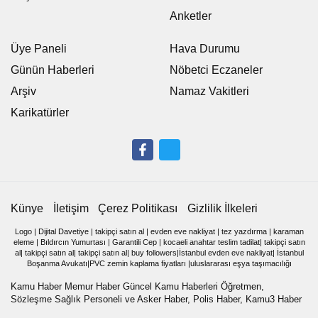
Anketler
Üye Paneli
Hava Durumu
Günün Haberleri
Nöbetci Eczaneler
Arşiv
Namaz Vakitleri
Karikatürler
Künye
İletişim
Çerez Politikası
Gizlilik İlkeleri
Logo
|
Dijital Davetiye
|
takipçi satın al
|
evden eve nakliyat
|
tez yazdırma
|
karaman
eleme
|
Bıldırcın Yumurtası
|
Garantili Cep
|
kocaeli anahtar teslim tadilat
|
takipçi satın
al
|
takipçi satın al
|
takipçi satın al
|
buy followers
|
İstanbul evden eve nakliyat
|
İstanbul
Boşanma Avukatı
|
PVC zemin kaplama fiyatları
|
uluslararası eşya taşımacılığı
Kamu Haber Memur Haber Güncel Kamu Haberleri Öğretmen,
Sözleşme Sağlık Personeli ve Asker Haber, Polis Haber, Kamu3 Haber