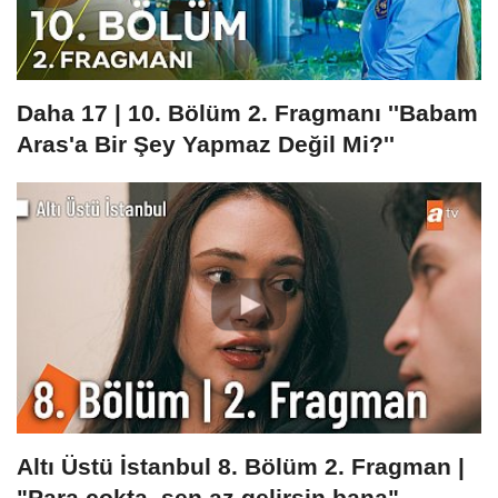
Daha 17 | 10. Bölüm 2. Fragmanı ''Babam
Aras'a Bir Şey Yapmaz Değil Mi?''
Altı Üstü İstanbul 8. Bölüm 2. Fragman |
"Para çokta, sen az gelirsin bana"