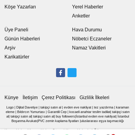
Köşe Yazarları
Yerel Haberler
Anketler
Üye Paneli
Hava Durumu
Günün Haberleri
Nöbetci Eczaneler
Arşiv
Namaz Vakitleri
Karikatürler
Künye
İletişim
Çerez Politikası
Gizlilik İlkeleri
Logo
|
Dijital Davetiye
|
takipçi satın al
|
evden eve nakliyat
|
tez yazdırma
|
karaman
eleme
|
Bıldırcın Yumurtası
|
Garantili Cep
|
kocaeli anahtar teslim tadilat
|
takipçi satın
al
|
takipçi satın al
|
takipçi satın al
|
buy followers
|
İstanbul evden eve nakliyat
|
İstanbul
Boşanma Avukatı
|
PVC zemin kaplama fiyatları
|
uluslararası eşya taşımacılığı
Kamu Haber Memur Haber Güncel Kamu Haberleri Öğretmen,