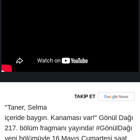
TAKİP ET
"Taner, Selma
içeride baygın. Kanaması var!" Gönül Dağı
217. bölüm fragmanı yayında! #GönülDağı
yeni bölümüyle 16 Mayıs Cumartesi saat