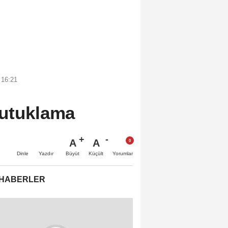
 16:21
tutuklama
A
A
Büyüt
Küçült
Dinle
Yazdır
Yorumlar
 HABERLER