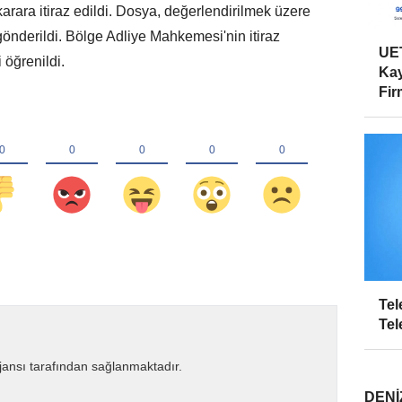
karara itiraz edildi. Dosya, değerlendirilmek üzere
önderildi. Bölge Adliye Mahkemesi'nin itiraz
UET
öğrenildi.
Kay
Firm
Tel
Tel
ansı tarafından sağlanmaktadır.
DENI