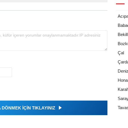
Acıp
Baba
Bekill
Bozk
Çal
Çard
Deniz
Hona
Karah
Sara
Tava
DÖNMEK İÇİN TIKLAYINIZ