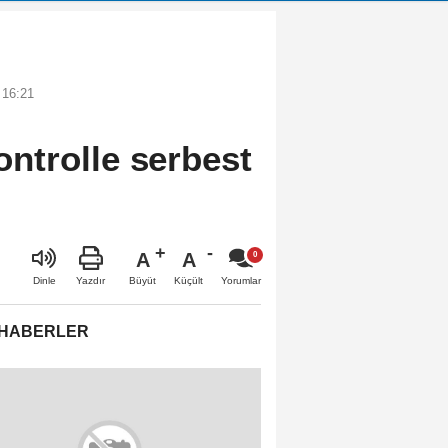
 16:21
kontrolle serbest
A
A
Büyüt
Küçült
Dinle
Yazdır
Yorumlar
 HABERLER