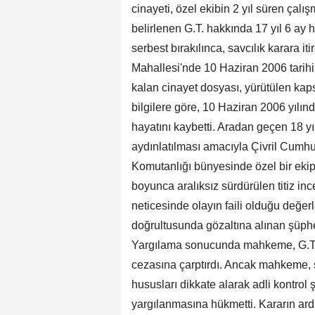
cinayeti, özel ekibin 2 yıl süren çal
belirlenen G.T. hakkında 17 yıl 6 ay ha
serbest bırakılınca, savcılık karara iti
Mahallesi'nde 10 Haziran 2006 tarihi
kalan cinayet dosyası, yürütülen kap
bilgilere göre, 10 Haziran 2006 yılınd
hayatını kaybetti. Aradan geçen 18 yı
aydınlatılması amacıyla Çivril Cumhu
Komutanlığı bünyesinde özel bir ekip o
boyunca aralıksız sürdürülen titiz in
neticesinde olayın faili olduğu değerle
doğrultusunda gözaltına alınan şüphe
Yargılama sonucunda mahkeme, G.T.'
cezasına çarptırdı. Ancak mahkeme, s
hususları dikkate alarak adli kontrol
yargılanmasına hükmetti. Kararın ard