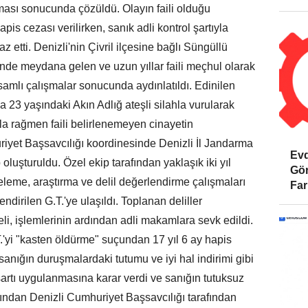
ışması sonucunda çözüldü. Olayın faili olduğu
pis cezası verilirken, sanık adli kontrol şartıyla
raz etti. Denizli'nin Çivril ilçesine bağlı Süngüllü
nde meydana gelen ve uzun yıllar faili meçhul olarak
samlı çalışmalar sonucunda aydınlatıldı. Edinilen
a 23 yaşındaki Akın Adlığ ateşli silahla vurularak
la rağmen faili belirlenemeyen cinayetin
riyet Başsavcılığı koordinesinde Denizli İl Jandarma
Evd
luşturuldu. Özel ekip tarafından yaklaşık iki yıl
Gör
celeme, araştırma ve delil değerlendirme çalışmaları
Far
ndirilen G.T.'ye ulaşıldı. Toplanan deliller
li, işlemlerinin ardından adli makamlara sevk edildi.
yi "kasten öldürme" suçundan 17 yıl 6 ay hapis
anığın duruşmalardaki tutumu ve iyi hal indirimi gibi
 şartı uygulanmasına karar verdi ve sanığın tutuksuz
ından Denizli Cumhuriyet Başsavcılığı tarafından