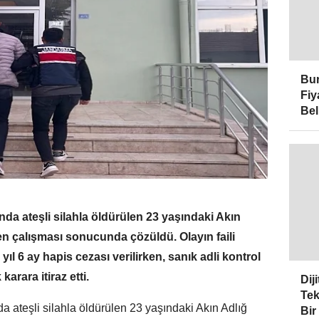
Bur
Fiy
Bel
lında ateşli silahla öldürülen 23 yaşındaki Akın
üren çalışması sonucunda çözüldü. Olayın faili
ıl 6 ay hapis cezası verilirken, sanık adli kontrol
karara itiraz etti.
Dij
Tek
nda ateşli silahla öldürülen 23 yaşındaki Akın Adlığ
Bir