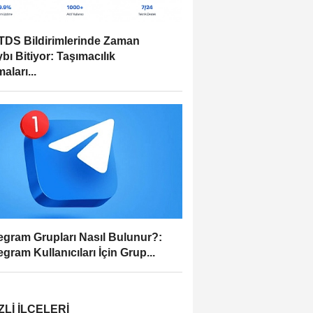
DS Bildirimlerinde Zaman
bı Bitiyor: Taşımacılık
aları...
egram Grupları Nasıl Bulunur?:
egram Kullanıcıları İçin Grup...
ZLI İLÇELERI