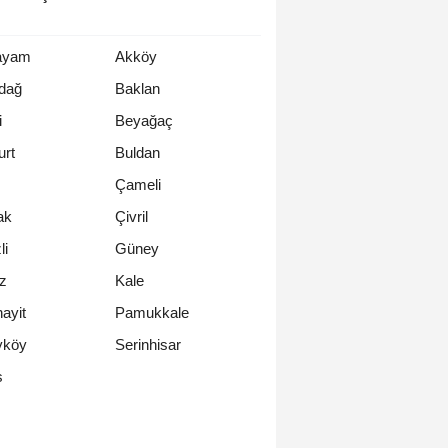
ayam
Akköy
dağ
Baklan
i
Beyağaç
urt
Buldan
Çameli
ak
Çivril
li
Güney
z
Kale
ayit
Pamukkale
yköy
Serinhisar
s