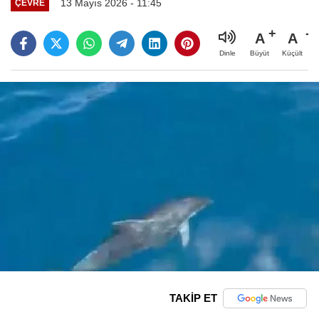
13 Mayıs 2026 - 11:45
ÇEVRE
A
A
Büyüt
Küçült
Dinle
TAKİP ET