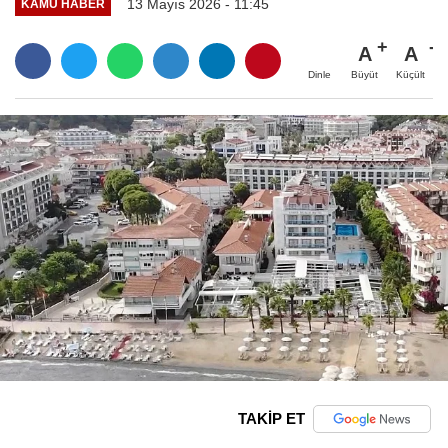
13 Mayıs 2026 - 11:45
KAMU HABER
A
A
Büyüt
Küçült
Dinle
TAKİP ET