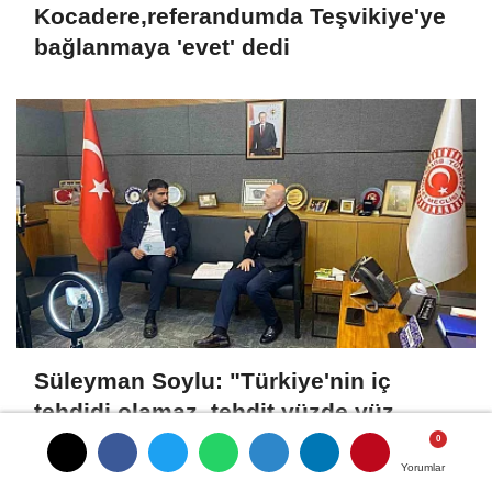
Kocadere,referandumda Teşvikiye'ye
bağlanmaya 'evet' dedi
Süleyman Soylu: "Türkiye'nin iç
tehdidi olamaz, tehdit yüzde yüz
dışarıdadır"
Yorumlar
Yorumlar