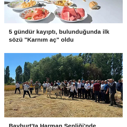
5 gündür kayıptı, bulunduğunda ilk
sözü "Karnım aç" oldu
Bayburt'ta Harman Şenliği'nde