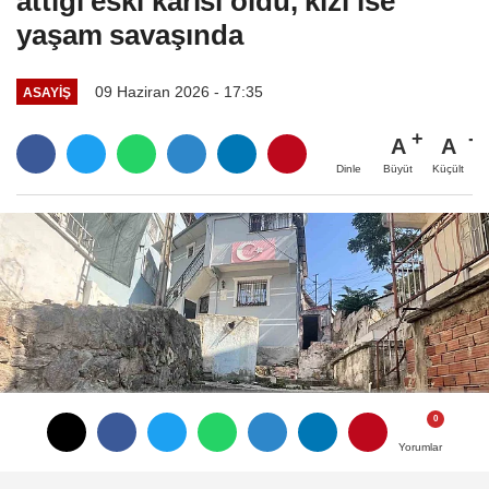
attığı eski karısı öldü, kızı ise
yaşam savaşında
09 Haziran 2026 - 17:35
ASAYIŞ
A
A
Büyüt
Küçült
Dinle
Yorumlar
Yorumlar