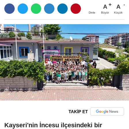
A
A
Büyüt
Küçült
Dinle
TAKİP ET
Kayseri'nin İncesu ilçesindeki bir