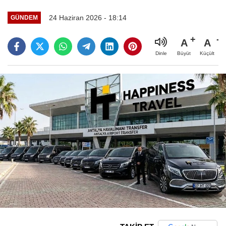
24 Haziran 2026 - 18:14
GÜNDEM
A
A
Büyüt
Küçült
Dinle