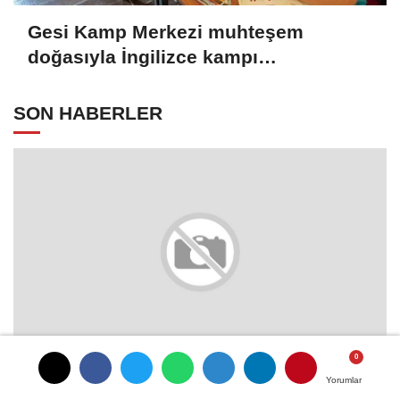
Gesi Kamp Merkezi muhteşem
doğasıyla İngilizce kampı
öğrencilerine ilham oldu
SON HABERLER
Bursa Eşya Taşıma ve Depolama
Yorumlar
Yorumlar