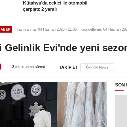
Kütahya'da çekici ile otomobil
çarpıştı: 2 yaralı
Yayınlanma: 04 Haziran 2026 - 11:05
Güncelleme: 04 Haziran 202
HABER
 Gelinlik Evi'nde yeni sez
2 dk
okunma süresi
TAKİP ET
SON