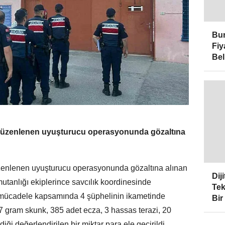
Bur
Fiy
Bel
 düzenlenen uyuşturucu operasyonunda gözaltına
üzenlenen uyuşturucu operasyonunda gözaltına alınan
Dij
utanlığı ekiplerince savcılık koordinesinde
Tek
 mücadele kapsamında 4 şüphelinin ikametinde
Bir
7 gram skunk, 385 adet ecza, 3 hassas terazi, 20
iği değerlendirilen bir miktar para ele geçirildi.