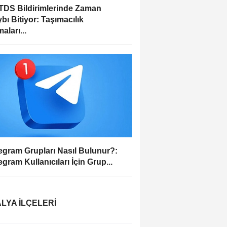
DS Bildirimlerinde Zaman
bı Bitiyor: Taşımacılık
aları...
egram Grupları Nasıl Bulunur?:
egram Kullanıcıları İçin Grup...
LYA İLÇELERI