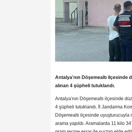
Antalya'nın Döşemealtı ilçesinde
alınan 4 şüpheli tutuklandı.
Antalya'nın Döşemealtı ilçesinde d
4 şüpheli tutuklandı. İl Jandarma Kom
Döşemealtı ilçesinde uyuşturucuyla
arama yapıldı. Aramalarda 11 kilo 34
gram reçine esrar ile suçtan elde edild