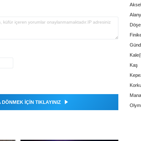
Akse
Alan
Döşe
Finik
Günd
Kale
Kaş
Kepe
Korku
Mana
DÖNMEK İÇİN TIKLAYINIZ
Olym