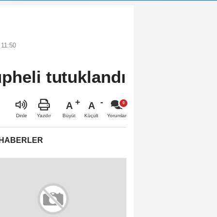
 11:50
pheli tutuklandı
A
A
Büyüt
Küçült
Dinle
Yazdır
Yorumlar
 HABERLER