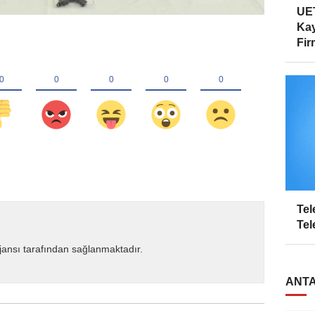
UET
Kay
Firm
Tel
Tel
ansı tarafından sağlanmaktadır.
ANTA