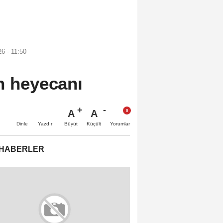
6 - 11:50
on heyecanı
A
A
Büyüt
Küçült
Dinle
Yazdır
Yorumlar
 HABERLER