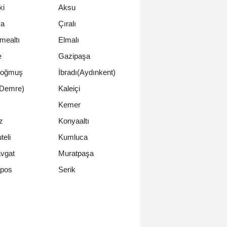
ki
Aksu
ya
Çıralı
mealtı
Elmalı
e
Gazipaşa
oğmuş
İbradı(Aydınkent)
(Demre)
Kaleiçi
Kemer
z
Konyaaltı
teli
Kumluca
vgat
Muratpaşa
Serik
pos