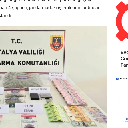
an 4 şüpheli, jandarmadaki işlemlerinin ardından
klandı.
Evd
Gör
Far