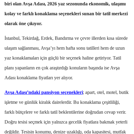
biri olan Avşa Adası, 2026 yaz sezonunda ekonomik, ulaşımı
kolay ve farklı konaklama seçenekleri sunan bir tatil merkezi
olarak öne çıkıyor.
İstanbul, Tekirdağ, Erdek, Bandırma ve çevre illerden kısa sürede
ulaşım sağlanması, Avşa’yı hem hafta sonu tatilleri hem de uzun
yaz konaklamaları için güçlü bir seçenek haline getiriyor. Tatil
planı yapanların en çok araştırdığı konuların başında ise Avşa
Adası konaklama fiyatları yer alıyor.
Avşa Adası’ndaki pansiyon seçenekleri
; apart, otel, motel, butik
işletme ve günlük kiralık dairelerdir. Bu konaklama çeşitliliği,
farklı bütçelere ve farklı tatil beklentilerine doğrudan cevap verir.
Doğru tesisi seçmek için yalnızca gecelik fiyatlara bakmak yeterli
değildir. Tesisin konumu, denize uzaklığı, oda kapasitesi, mutfak