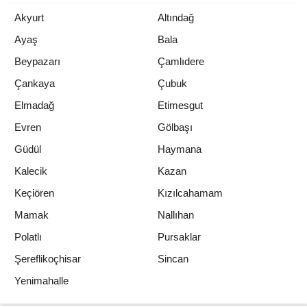
Akyurt
Altındağ
Ayaş
Bala
Beypazarı
Çamlıdere
Çankaya
Çubuk
Elmadağ
Etimesgut
Evren
Gölbaşı
Güdül
Haymana
Kalecik
Kazan
Keçiören
Kızılcahamam
Mamak
Nallıhan
Polatlı
Pursaklar
Şereflikoçhisar
Sincan
Yenimahalle