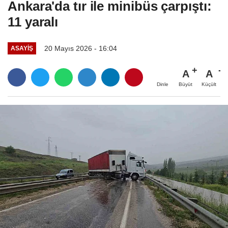
Ankara'da tır ile minibüs çarpıştı:
11 yaralı
20 Mayıs 2026 - 16:04
ASAYIŞ
A
A
Büyüt
Küçült
Dinle