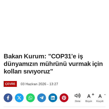
Bakan Kurum: "COP31'e iş
dünyamızın mührünü vurmak için
kolları sıvıyoruz"
03 Haziran 2026 - 13:27
ÇEVRE
A
A
Büyüt
Küçült
Dinle