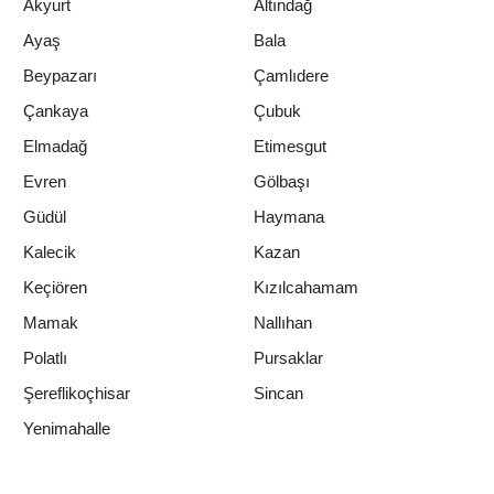
Akyurt
Altındağ
Ayaş
Bala
Beypazarı
Çamlıdere
Çankaya
Çubuk
Elmadağ
Etimesgut
Evren
Gölbaşı
Güdül
Haymana
Kalecik
Kazan
Keçiören
Kızılcahamam
Mamak
Nallıhan
Polatlı
Pursaklar
Şereflikoçhisar
Sincan
Yenimahalle