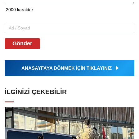
Gönder
ANASAYFAYA DÖNMEK İÇİN TIKLAYINIZ
İLGINIZI ÇEKEBILIR