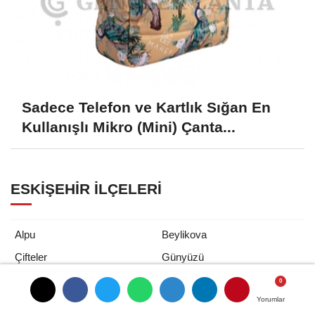
Sadece Telefon ve Kartlık Sığan En
Kullanışlı Mikro (Mini) Çanta...
ESKIŞEHIR İLÇELERI
Alpu
Beylikova
Çifteler
Günyüzü
Han
İnönü
Yorumlar
Yorumlar
Mahmudiye
Mihalgazi