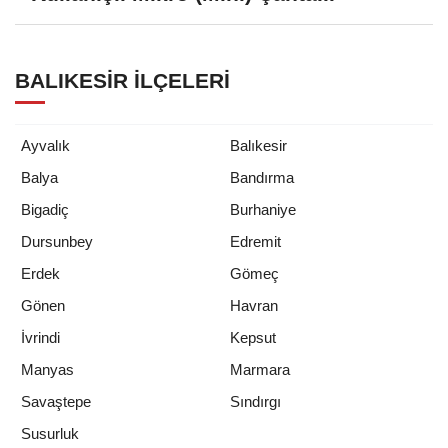
BALIKESIR İLÇELERI
Ayvalık
Balıkesir
Balya
Bandırma
Bigadiç
Burhaniye
Dursunbey
Edremit
Erdek
Gömeç
Gönen
Havran
İvrindi
Kepsut
Manyas
Marmara
Savaştepe
Sındırgı
Susurluk