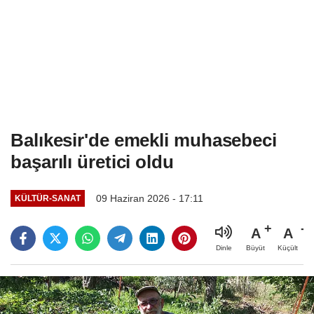
Balıkesir'de emekli muhasebeci
başarılı üretici oldu
09 Haziran 2026 - 17:11
KÜLTÜR-SANAT
A
A
Büyüt
Küçült
Dinle