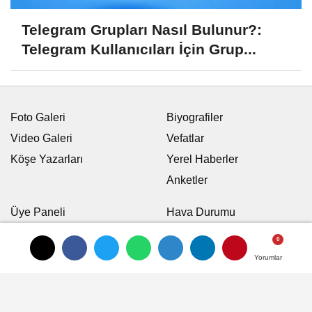
Telegram Grupları Nasıl Bulunur?:
Telegram Kullanıcıları İçin Grup...
Foto Galeri
Biyografiler
Video Galeri
Vefatlar
Köşe Yazarları
Yerel Haberler
Anketler
Üye Paneli
Hava Durumu
Günün Haberleri
Nöbetci Eczaneler
Arşiv
Namaz Vakitleri
Yorumlar
Yorumlar
Karikatürler