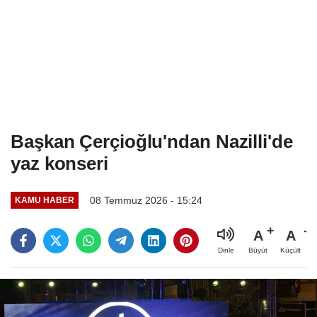
Başkan Çerçioğlu'ndan Nazilli'de
yaz konseri
08 Temmuz 2026 - 15:24
KAMU HABER
A
A
Büyüt
Küçült
Dinle