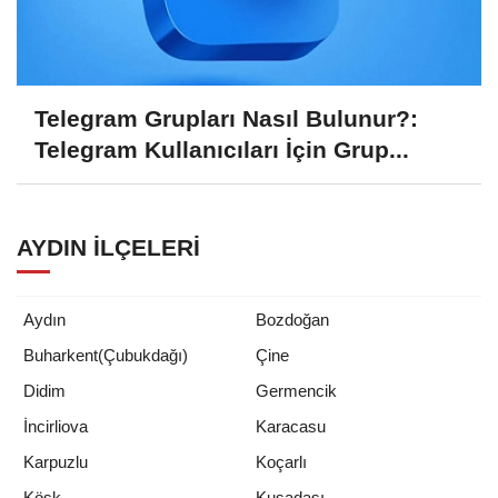
Telegram Grupları Nasıl Bulunur?:
Telegram Kullanıcıları İçin Grup...
AYDIN İLÇELERI
Aydın
Bozdoğan
Buharkent(Çubukdağı)
Çine
Didim
Germencik
İncirliova
Karacasu
Karpuzlu
Koçarlı
Köşk
Kuşadası