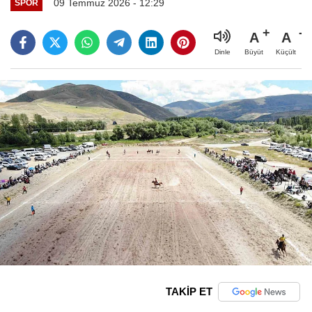
09 Temmuz 2026 - 12:29
SPOR
A
A
Büyüt
Küçült
Dinle
TAKİP ET