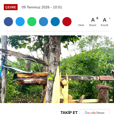
09 Temmuz 2026 - 10:01
ÇEVRE
A
A
Büyüt
Küçült
Dinle
TAKİP ET