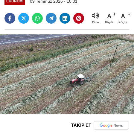
09 Temmuz 2026 - 10:01
EKONOMI
A
A
Büyüt
Küçült
Dinle
TAKİP ET