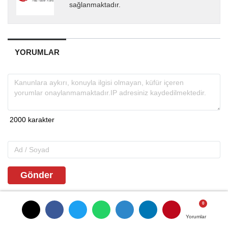
sağlanmaktadır.
YORUMLAR
Gönder
ANASAYFAYA DÖNMEK İÇİN TIKLAYINIZ
Yorumlar
Yorumlar