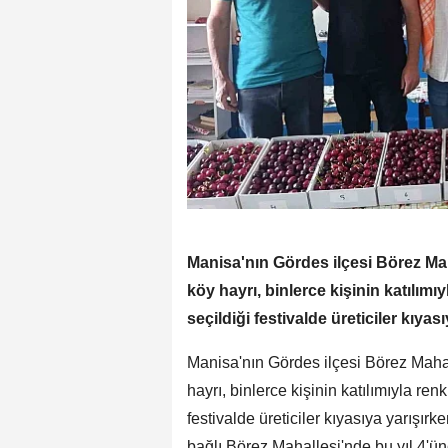
Manisa'nın Gördes ilçesi Börez Ma
köy hayrı, binlerce kişinin katılımı
seçildiği festivalde üreticiler kıy
Manisa'nın Gördes ilçesi Börez Maha
hayrı, binlerce kişinin katılımıyla ren
festivalde üreticiler kıyasıya yarışı
bağlı Börez Mahallesi'nde bu yıl 4'ü