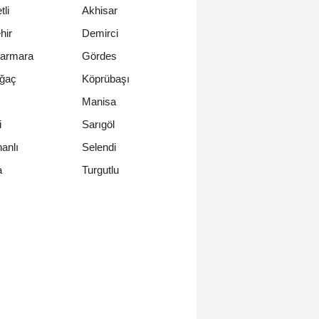
li
Akhisar
hir
Demirci
armara
Gördes
ağaç
Köprübaşı
Manisa
i
Sarıgöl
anlı
Selendi
Turgutlu
a