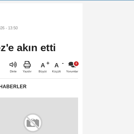
26 - 13:50
z'e akın etti
A
A
Büyüt
Küçült
Dinle
Yazdır
Yorumlar
 HABERLER