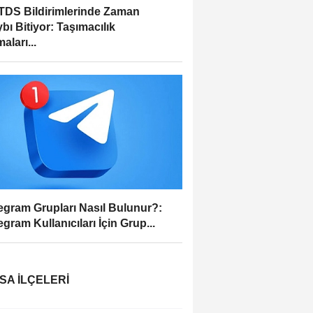
DS Bildirimlerinde Zaman
bı Bitiyor: Taşımacılık
aları...
egram Grupları Nasıl Bulunur?:
egram Kullanıcıları İçin Grup...
SA İLÇELERI