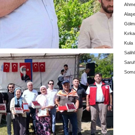
Ahmet
Alaşe
Gölm
Kırk
Kula
Salihl
Saruh
Som