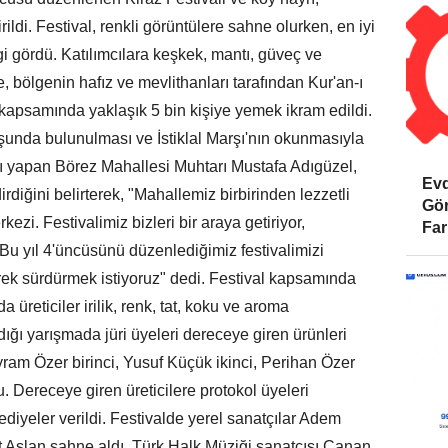
irildi. Festival, renkli görüntülere sahne olurken, en iyi
gi gördü. Katılımcılara keşkek, mantı, güveç ve
 bölgenin hafız ve mevlithanları tarafından Kur'an-ı
 kapsamında yaklaşık 5 bin kişiye yemek ikram edildi.
unda bulunulması ve İstiklal Marşı'nın okunmasıyla
nı yapan Börez Mahallesi Muhtarı Mustafa Adıgüzel,
Evd
dirdiğini belirterek, "Mahallemiz birbirinden lezzetli
Gör
kezi. Festivalimiz bizleri bir araya getiriyor,
Far
Bu yıl 4'üncüsünü düzenlediğimiz festivalimizi
ek sürdürmek istiyoruz" dedi. Festival kapsamında
 üreticiler irilik, renk, tat, koku ve aroma
tıldığı yarışmada jüri üyeleri dereceye giren ürünleri
ram Özer birinci, Yusuf Küçük ikinci, Perihan Özer
 Dereceye giren üreticilere protokol üyeleri
hediyeler verildi. Festivalde yerel sanatçılar Adem
t Aslan sahne aldı. Türk Halk Müziği sanatçısı Canan