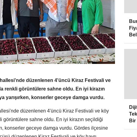
Bur
Fiy
Bel
hallesi'nde düzenlenen 4'üncü Kiraz Festivali ve
yla renkli görüntülere sahne oldu. En iyi kirazın
asıya yarışırken, konserler geceye damga vurdu.
Dij
llesi'nde düzenlenen 4'üncü Kiraz Festivali ve köy
Tek
kli görüntülere sahne oldu. En iyi kirazın seçildiği
Bir
rken, konserler geceye damga vurdu. Gördes ilçesine
ncüsü düzenlenen Kiraz Festivali ve köy hayrı,