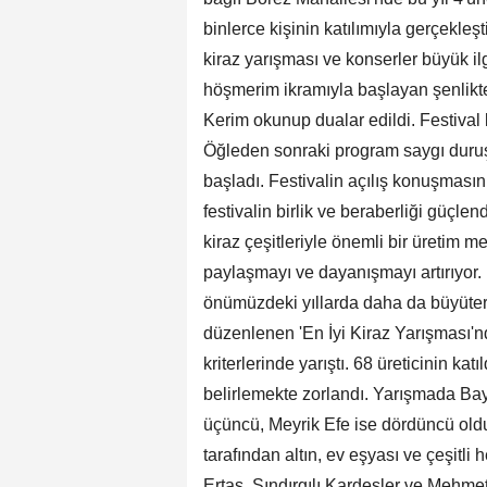
binlerce kişinin katılımıyla gerçekleşt
kiraz yarışması ve konserler büyük il
höşmerim ikramıyla başlayan şenlikte,
Kerim okunup dualar edildi. Festival
Öğleden sonraki program saygı duruş
başladı. Festivalin açılış konuşması
festivalin birlik ve beraberliği güçlen
kiraz çeşitleriyle önemli bir üretim mer
paylaşmayı ve dayanışmayı artırıyor. 
önümüzdeki yıllarda daha da büyüter
düzenlenen 'En İyi Kiraz Yarışması'nda
kriterlerinde yarıştı. 68 üreticinin ka
belirlemekte zorlandı. Yarışmada Bay
üçüncü, Meyrik Efe ise dördüncü oldu.
tarafından altın, ev eşyası ve çeşitli 
Ertaş, Sındırgılı Kardeşler ve Mehme