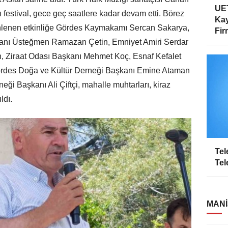
UET
 festival, gece geç saatlere kadar devam etti. Börez
Kay
nlenen etkinliğe Gördes Kaymakamı Sercan Sakarya,
Firm
tanı Üsteğmen Ramazan Çetin, Emniyet Amiri Serdar
en, Ziraat Odası Başkanı Mehmet Koç, Esnaf Kefalet
Gördes Doğa ve Kültür Derneği Başkanı Emine Ataman
eği Başkanı Ali Çiftçi, mahalle muhtarları, kiraz
ldı.
Tel
Tel
MANI