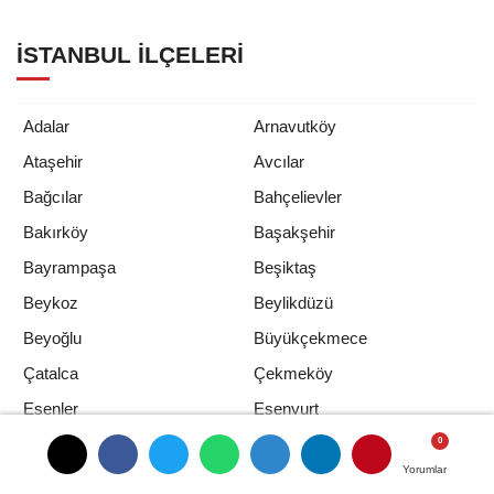
İSTANBUL İLÇELERI
Adalar
Arnavutköy
Ataşehir
Avcılar
Bağcılar
Bahçelievler
Bakırköy
Başakşehir
Bayrampaşa
Beşiktaş
Beykoz
Beylikdüzü
Beyoğlu
Büyükçekmece
Çatalca
Çekmeköy
Esenler
Esenyurt
Eyüp
Fatih
Yorumlar
Yorumlar
Gaziosmanpaşa
Güngören