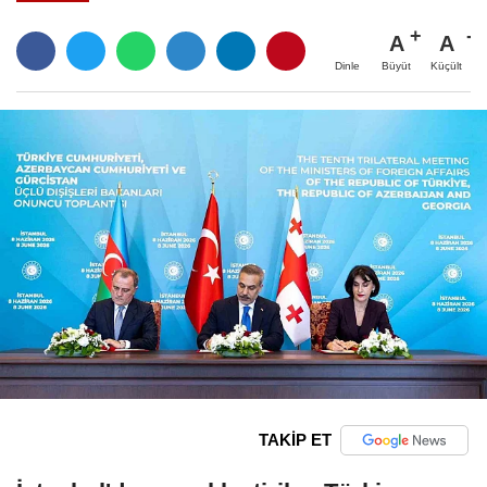
A
A
Büyüt
Küçült
Dinle
TAKİP ET