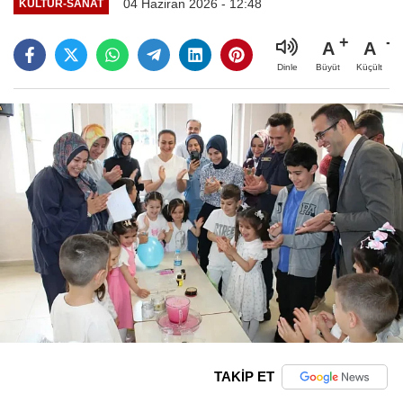
04 Haziran 2026 - 12:48
KÜLTÜR-SANAT
A
A
Büyüt
Küçült
Dinle
TAKİP ET