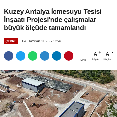
Kuzey Antalya İçmesuyu Tesisi
İnşaatı Projesi'nde çalışmalar
büyük ölçüde tamamlandı
04 Haziran 2026 - 12:48
ÇEVRE
A
A
Büyüt
Küçült
Dinle