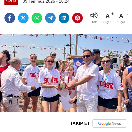
09 Temmuz 2026 - 10:24
SPOR
A
A
Büyüt
Küçült
Dinle
TAKİP ET