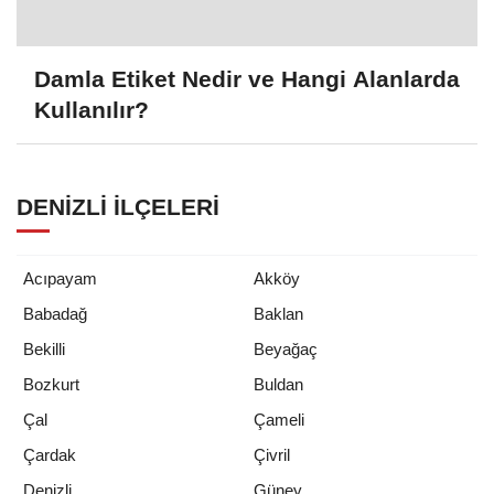
Damla Etiket Nedir ve Hangi Alanlarda
Kullanılır?
DENIZLI İLÇELERI
Acıpayam
Akköy
Babadağ
Baklan
Bekilli
Beyağaç
Bozkurt
Buldan
Çal
Çameli
Çardak
Çivril
Denizli
Güney