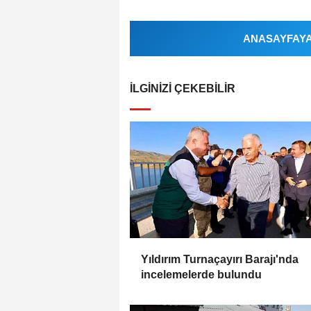
ANASAYFAYA 
İLGINIZI ÇEKEBILIR
Yıldırım Turnaçayırı Barajı'nda
incelemelerde bulundu