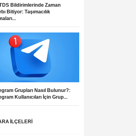
DS Bildirimlerinde Zaman
bı Bitiyor: Taşımacılık
aları...
egram Grupları Nasıl Bulunur?:
egram Kullanıcıları İçin Grup...
RA İLÇELERI