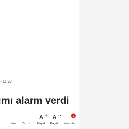
- 11:20
ımı alarm verdi
A
A
Büyüt
Küçült
Dinle
Yazdır
Yorumlar