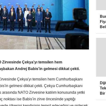
Bur
Fiy
Bel
O Zirvesinde Çekya'yı temsilen hem
bakan Andrej Babis'in gelmesi dikkat çekti.
Zirvesinde Çekya'yı temsilen hem Cumhurbaşkanı
Dij
is'in gelmesi dikkat çekti. Çekya Cumhurbaşkanı
Tek
s arasında NATO Zirvesine katılım konusunda yetki
Bir
ç noktası ise Babis'in zirve öncesinde yaptığı
rvede ülkesini kendisinin temsil edeceğini ve gidecek