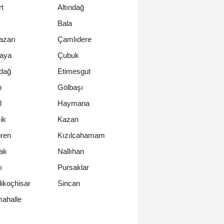
t
Altındağ
Bala
azarı
Çamlıdere
aya
Çubuk
dağ
Etimesgut
n
Gölbaşı
l
Haymana
ik
Kazan
ren
Kızılcahamam
ak
Nallıhan
ı
Pursaklar
likoçhisar
Sincan
ahalle