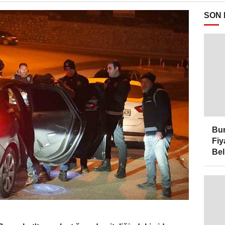
SON
Bur
Fiy
Bel