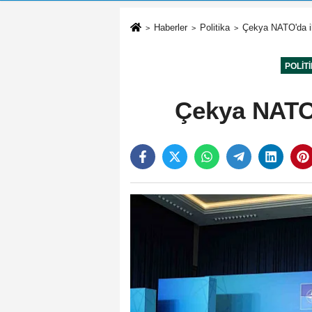
Haberler
Politika
Çekya NATO'da iki
POLIT
Çekya NATO'd