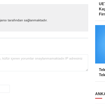
UET
Kay
Firm
ansı tarafından sağlanmaktadır.
Tel
Tel
ANKA