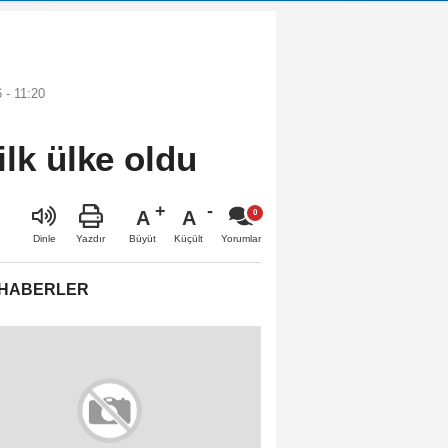
 - 11:20
ilk ülke oldu
A
A
Büyüt
Küçült
Dinle
Yazdır
Yorumlar
 HABERLER