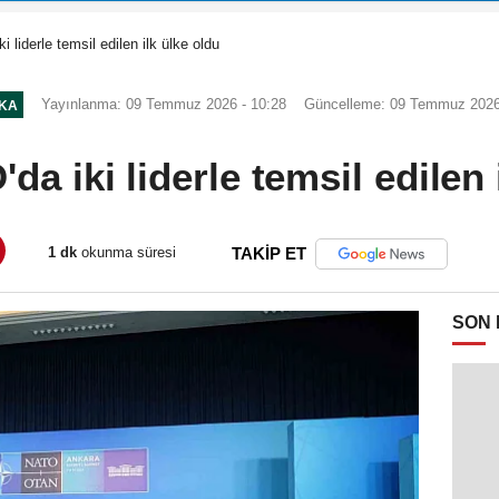
 liderle temsil edilen ilk ülke oldu
Yayınlanma: 09 Temmuz 2026 - 10:28
Güncelleme: 09 Temmuz 2026
IKA
a iki liderle temsil edilen 
1 dk
okunma süresi
TAKİP ET
SON