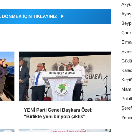
Akyur
Ayaş
DÖNMEK İÇİN TIKLAYINIZ
Beyp
Çank
Elma
Evre
Güdü
Kalec
Keçiö
Mam
Polatl
Şeref
YENİ Parti Genel Başkanı Özel:
"Birlikte yeni bir yola çıktık"
Yenim