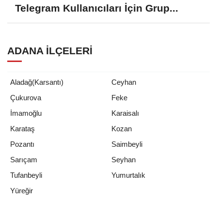
Telegram Kullanıcıları İçin Grup...
ADANA İLÇELERI
Aladağ(Karsantı)
Ceyhan
Çukurova
Feke
İmamoğlu
Karaisalı
Karataş
Kozan
Pozantı
Saimbeyli
Sarıçam
Seyhan
Tufanbeyli
Yumurtalık
Yüreğir