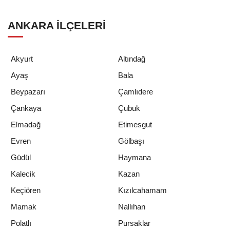
ANKARA İLÇELERI
Akyurt
Altındağ
Ayaş
Bala
Beypazarı
Çamlıdere
Çankaya
Çubuk
Elmadağ
Etimesgut
Evren
Gölbaşı
Güdül
Haymana
Kalecik
Kazan
Keçiören
Kızılcahamam
Mamak
Nallıhan
Polatlı
Pursaklar