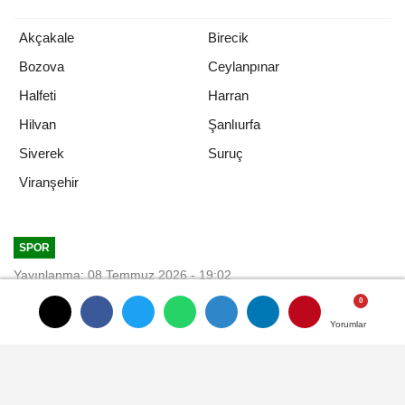
Akçakale
Birecik
Bozova
Ceylanpınar
Halfeti
Harran
Hilvan
Şanlıurfa
Siverek
Suruç
Viranşehir
SPOR
Yayınlanma: 08 Temmuz 2026 - 19:02
Güncelleme: 08 Temmuz 2026 - 21:20
Yorumlar
Yorumlar
Yorumlar
Elazığspor, Veli Çetin'i açıkladı
08 Temmuz 2026 - 19:02
SPOR