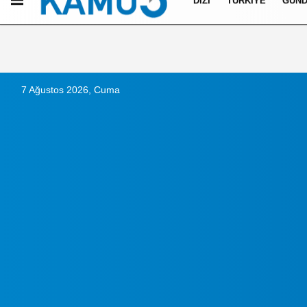
DIZI
TÜRKIYE
GÜN
Künye
İletişim
Çerez Politikası
Gizlilik İlkeleri
7 Ağustos 2026, Cuma