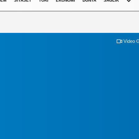
DEM
SIYASET
TOKI
EKONOMI
DÜNYA
SAĞLIK
Video G