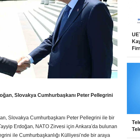
UET
Kay
Firm
ğan, Slovakya Cumhurbaşkanı Peter Pellegrini
, Slovakya Cumhurbaşkanı Peter Pellegrini ile bir
Tel
ayyip Erdoğan, NATO Zirvesi için Ankara'da bulunan
Tel
rini ile Cumhurbaşkanlığı Külliyesi'nde bir araya