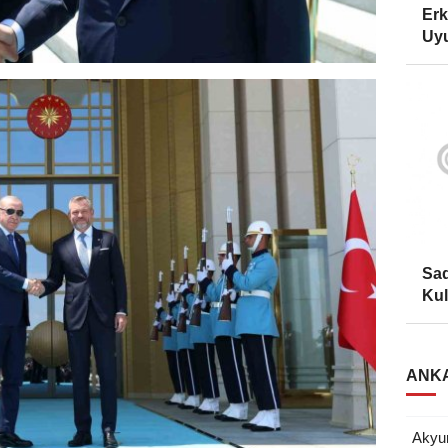
Erk
Uyu
Sad
Kul
ANKA
Akyur