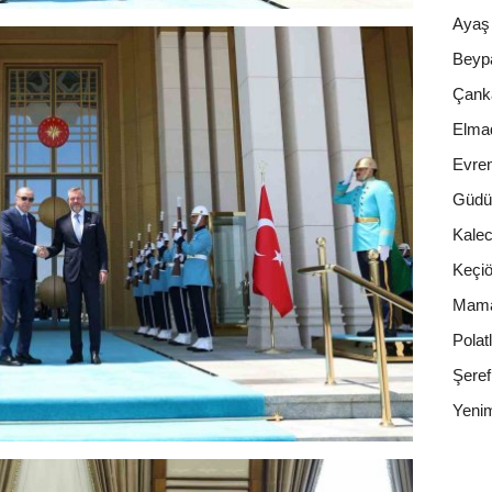
Ayaş
Beyp
Çank
Elma
Evre
Güdü
Kalec
Keçiö
Mam
Polatl
Şeref
Yenim