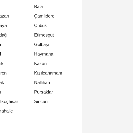
Bala
azarı
Çamlıdere
aya
Çubuk
dağ
Etimesgut
n
Gölbaşı
l
Haymana
ik
Kazan
ren
Kızılcahamam
ak
Nallıhan
ı
Pursaklar
likoçhisar
Sincan
ahalle