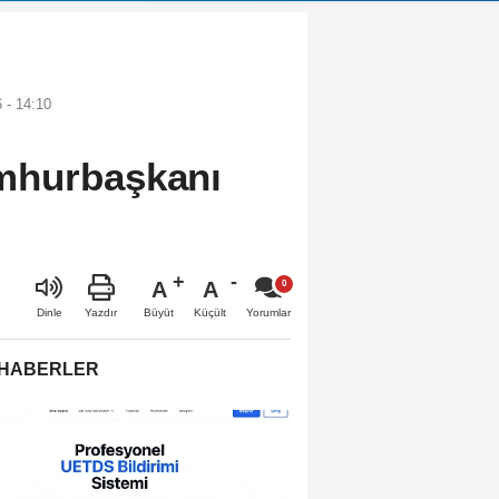
 - 14:10
mhurbaşkanı
A
A
Büyüt
Küçült
Dinle
Yazdır
Yorumlar
 HABERLER