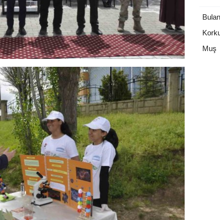
Bulan
Korku
Muş