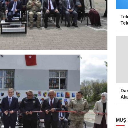
Tel
Tel
Dam
Ala
MUŞ 