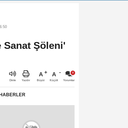
6:50
 Sanat Şöleni'
A
A
Büyüt
Küçült
Dinle
Yazdır
Yorumlar
 HABERLER