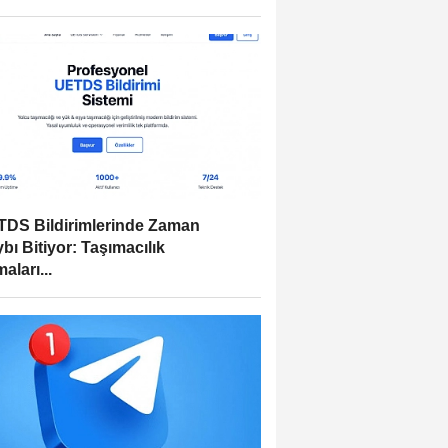
DS Bildirimlerinde Zaman
bı Bitiyor: Taşımacılık
aları...