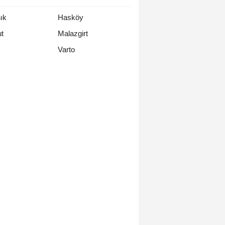
ık
Hasköy
t
Malazgirt
Varto