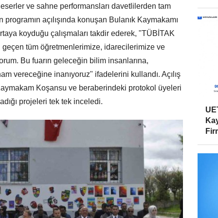
al eserler ve sahne performansları davetlilerden tam
en programın açılışında konuşan Bulanık Kaymakamı
rtaya koyduğu çalışmaları takdir ederek, "TÜBİTAK
 geçen tüm öğretmenlerimize, idarecilerimize ve
orum. Bu fuarın geleceğin bilim insanlarına,
m vereceğine inanıyoruz" ifadelerini kullandı. Açılış
 Kaymakam Koşansu ve beraberindeki protokol üyeleri
adığı projeleri tek tek inceledi.
UET
Kay
Firm