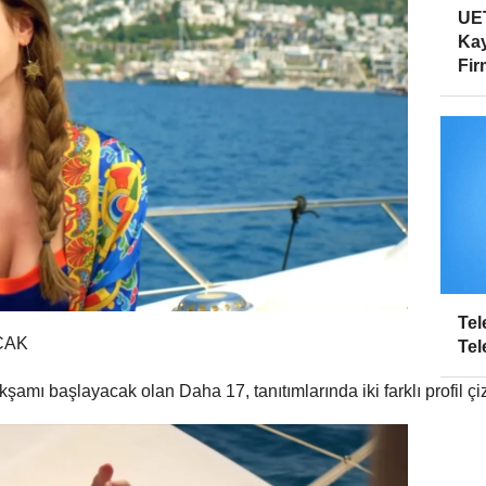
UET
Kay
Firm
Tel
CAK
Tel
mı başlayacak olan Daha 17, tanıtımlarında iki farklı profil çiz