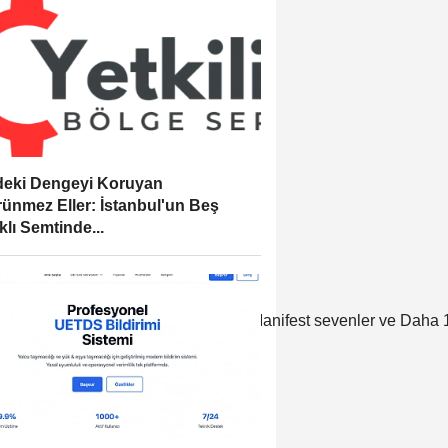
eki Dengeyi Koruyan
ünmez Eller: İstanbul'un Beş
klı Semtinde...
üşen bu iş birliği büyük heyecan yarattı. Manifest sevenler ve Da
ı.