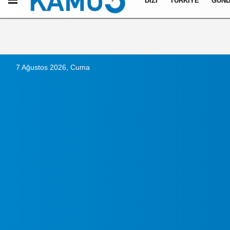
DIZI
TÜRKIYE
GÜN
Künye
İletişim
Çerez Politikası
Gizlilik İlkeleri
7 Ağustos 2026, Cuma