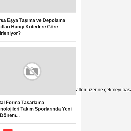
sa Eşya Taşıma ve Depolama
atları Hangi Kriterlere Göre
irleniyor?
uyandıran hikâyesiyle şimdiden dikkatleri üzerine çekmeyi başard
ital Forma Tasarlama
nolojileri Takım Sporlarında Yeni
 Dönem...