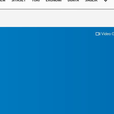
DEM
SIYASET
TOKI
EKONOMI
DÜNYA
SAĞLIK
Video G