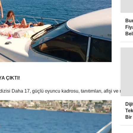
Bur
Fiy
Bel
A ÇIKTI!
zisi Daha 17, güçlü oyuncu kadrosu, tanıtımları, afişi ve merak 
Dij
Tek
Bir