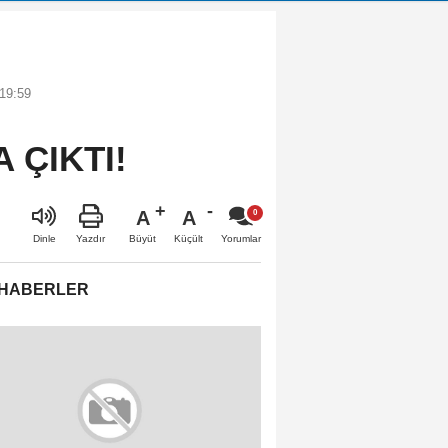
19:59
 ÇIKTI!
A
A
Büyüt
Küçült
Dinle
Yazdır
Yorumlar
 HABERLER