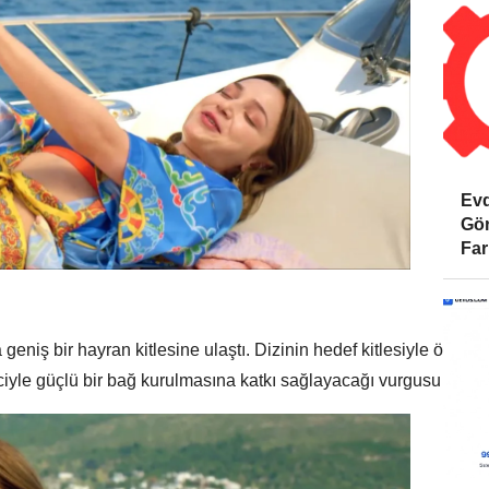
Evd
Gör
Far
a geniş bir hayran kitlesine ulaştı. Dizinin hedef kitlesiyle ört
yle güçlü bir bağ kurulmasına katkı sağlayacağı vurgusu yapıld