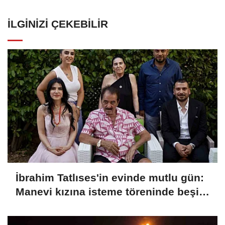
İLGINIZI ÇEKEBILIR
İbrahim Tatlıses'in evinde mutlu gün:
Manevi kızına isteme töreninde beşi
bir yerde taktı