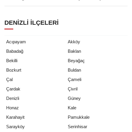
DENIZLI İLÇELERI
Acıpayam
Akköy
Babadağ
Baklan
Bekilli
Beyağaç
Bozkurt
Buldan
Çal
Çameli
Çardak
Çivril
Denizli
Güney
Honaz
Kale
Karahayit
Pamukkale
Sarayköy
Serinhisar