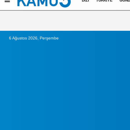
DIZI
TÜRKIYE
GÜN
Künye
İletişim
Çerez Politikası
Gizlilik İlkeleri
6 Ağustos 2026, Perşembe