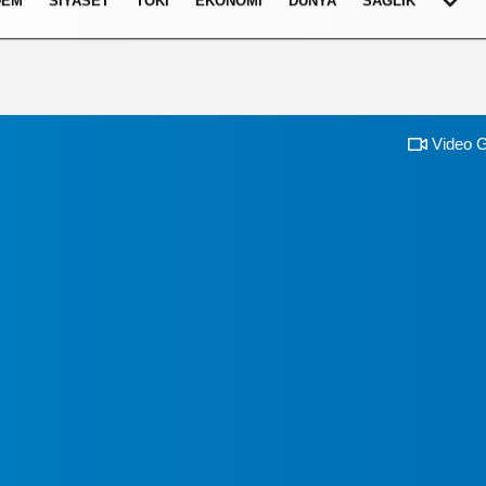
DEM
SIYASET
TOKI
EKONOMI
DÜNYA
SAĞLIK
Video G