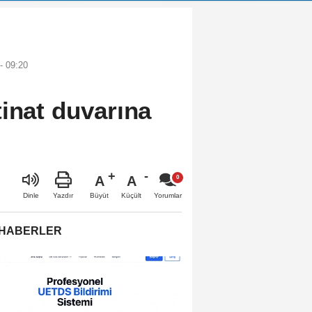
- 09:20
tinat duvarına
A
A
Büyüt
Küçült
Dinle
Yazdır
Yorumlar
 HABERLER