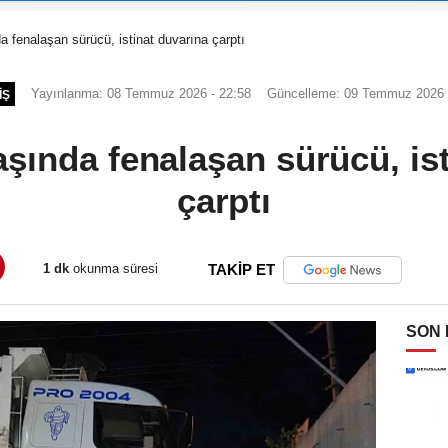
a fenalaşan sürücü, istinat duvarına çarptı
Yayınlanma: 08 Temmuz 2026 - 22:58
Güncelleme: 09 Temmuz 2026 
IŞ
şında fenalaşan sürücü, is
çarptı
1 dk
okunma süresi
TAKİP ET
SON