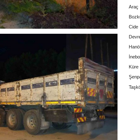
Araç
Bozk
Cide
Devr
Hanö
İnebo
Küre
Şenp
Taşk