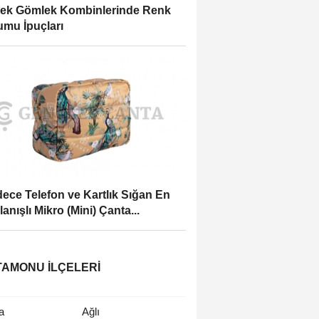
ek Gömlek Kombinlerinde Renk
mu İpuçları
ece Telefon ve Kartlık Sığan En
lanışlı Mikro (Mini) Çanta...
AMONU İLÇELERI
a
Ağlı