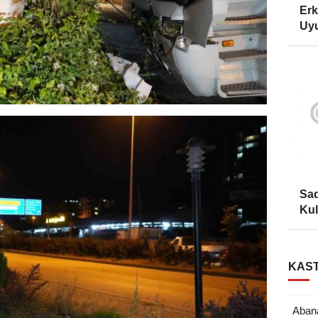
Erk
Uyu
Sad
Kul
KAST
Aban