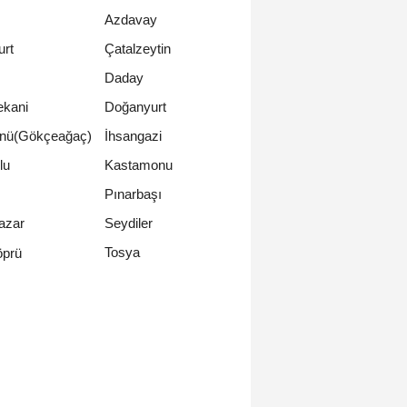
Azdavay
urt
Çatalzeytin
Daday
ekani
Doğanyurt
nü(Gökçeağaç)
İhsangazi
lu
Kastamonu
Pınarbaşı
azar
Seydiler
Tosya
öprü