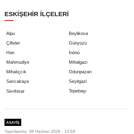
ESKIŞEHIR İLÇELERI
Alpu
Beylikova
Çifteler
Günyüzü
Han
İnönü
Mahmudiye
Mihalgazi
Mihalıçcık
Odunpazarı
Sarıcakaya
Seyitgazi
Tepebaşı
Sivrihisar
ASAYIŞ
Yayınlanma: 08 Haziran 2026 - 13:59