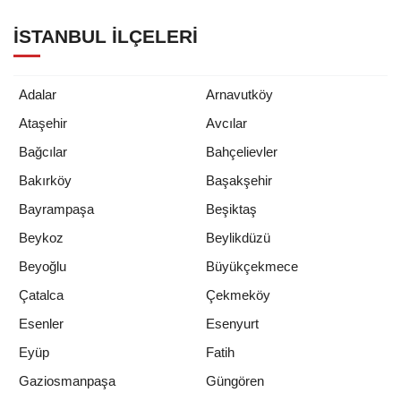
İSTANBUL İLÇELERI
Adalar
Arnavutköy
Ataşehir
Avcılar
Bağcılar
Bahçelievler
Bakırköy
Başakşehir
Bayrampaşa
Beşiktaş
Beykoz
Beylikdüzü
Beyoğlu
Büyükçekmece
Çatalca
Çekmeköy
Esenler
Esenyurt
Eyüp
Fatih
Gaziosmanpaşa
Güngören