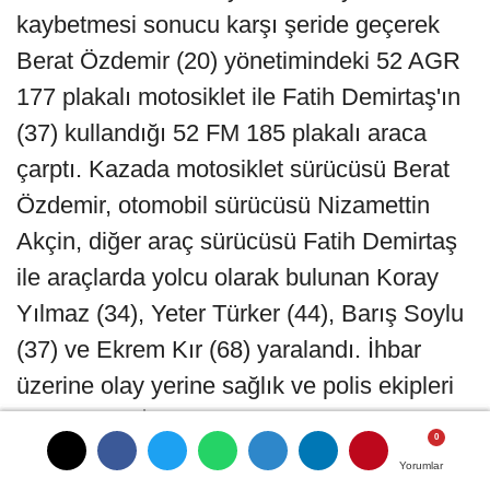
kaybetmesi sonucu karşı şeride geçerek
Berat Özdemir (20) yönetimindeki 52 AGR
177 plakalı motosiklet ile Fatih Demirtaş'ın
(37) kullandığı 52 FM 185 plakalı araca
çarptı. Kazada motosiklet sürücüsü Berat
Özdemir, otomobil sürücüsü Nizamettin
Akçin, diğer araç sürücüsü Fatih Demirtaş
ile araçlarda yolcu olarak bulunan Koray
Yılmaz (34), Yeter Türker (44), Barış Soylu
(37) ve Ekrem Kır (68) yaralandı. İhbar
üzerine olay yerine sağlık ve polis ekipleri
sevk edildi. İlk müdahale sonrası çeşitli
hastanelere kaldırılan yaralılardan Ekrem
Yorumlar
Yorumlar
Yorumlar