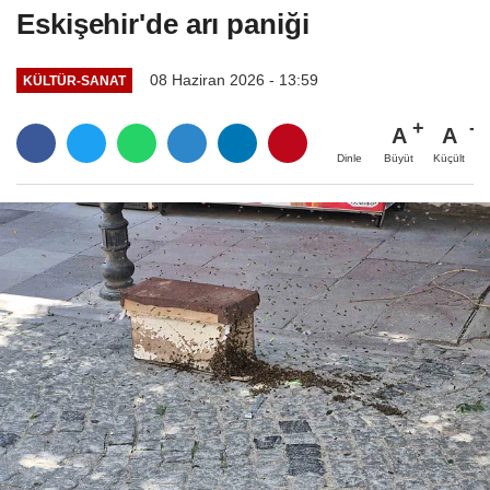
Eskişehir'de arı paniği
08 Haziran 2026 - 13:59
KÜLTÜR-SANAT
A
A
Büyüt
Küçült
Dinle