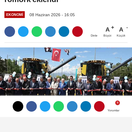
08 Haziran 2026 - 16:05
EKONOMI
A
A
Büyüt
Küçült
Dinle
Yorumlar
Yorumlar