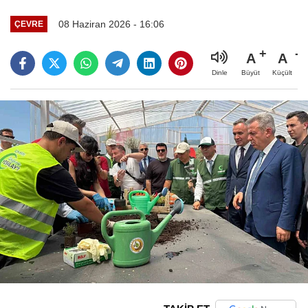
08 Haziran 2026 - 16:06
ÇEVRE
A
A
Büyüt
Küçült
Dinle