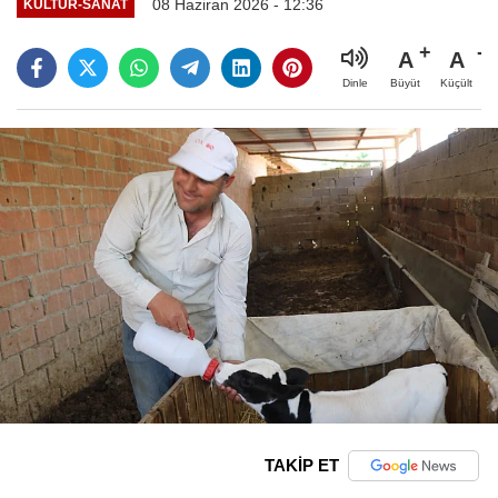
08 Haziran 2026 - 12:36
KÜLTÜR-SANAT
A
A
Büyüt
Küçült
Dinle
TAKİP ET