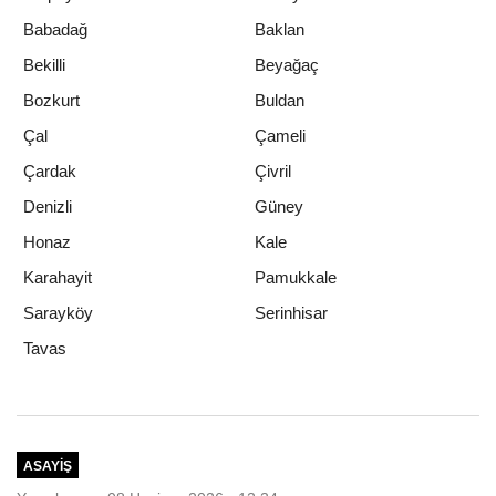
Babadağ
Baklan
Bekilli
Beyağaç
Bozkurt
Buldan
Çal
Çameli
Çardak
Çivril
Denizli
Güney
Honaz
Kale
Karahayit
Pamukkale
Sarayköy
Serinhisar
Tavas
ASAYIŞ