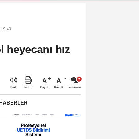
 19:40
l heyecanı hız
A
A
Büyüt
Küçült
Dinle
Yazdır
Yorumlar
 HABERLER