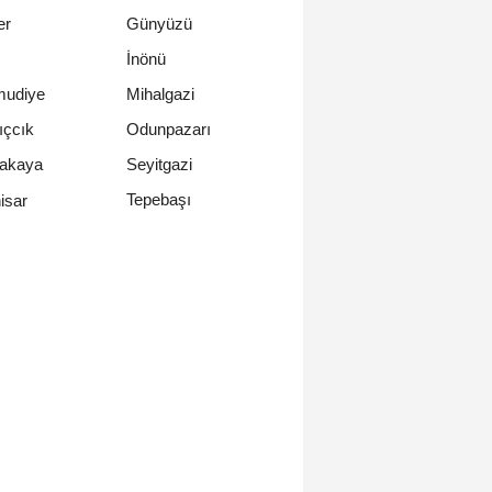
er
Günyüzü
İnönü
udiye
Mihalgazi
ıçcık
Odunpazarı
cakaya
Seyitgazi
Tepebaşı
hisar