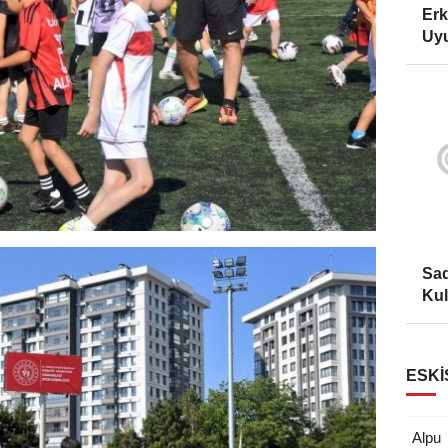
Erk
Uyu
Sad
Kul
ESKI
Alpu