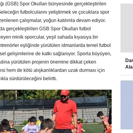
ğı (GSB) Spor Okulları bünyesinde gerçekleştirilen
 Geleceğin futbolcularını yetiştirmek ve çocuklara spor
zenlenen çalışmalar, yoğun katılımla devam ediyor.
 gerçekleştirilen GSB Spor Okulları futbol
eyen minik sporcular, yeşil sahada kıyasıya bir
renörler eşliğinde yürütülen idmanlarda temel futbol
iksel gelişimlerine de katkı sağlanıyor. Sporla büyüyen,
Dam
k adına yürütülen projenin önemine dikkat çeken
Ala
mesi hem de kötü alışkanlıklardan uzak durması için
kla sürdürüleceğini belirtti.