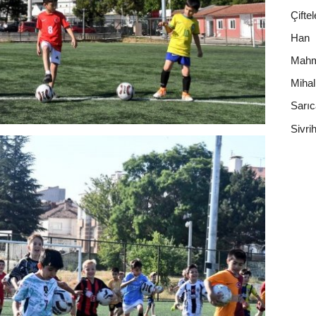
Çiftel
Han
Mahm
Mihal
Sarı
Sivri