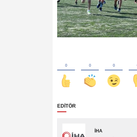
EDİTÖR
İHA