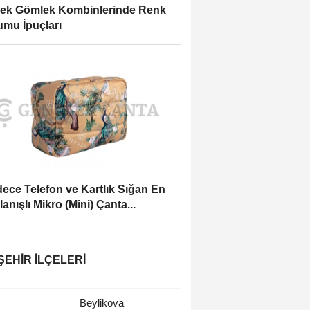
ek Gömlek Kombinlerinde Renk
mu İpuçları
ece Telefon ve Kartlık Sığan En
lanışlı Mikro (Mini) Çanta...
ŞEHIR İLÇELERI
Beylikova