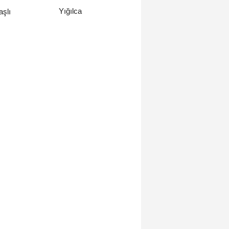
Yığılca
şlı