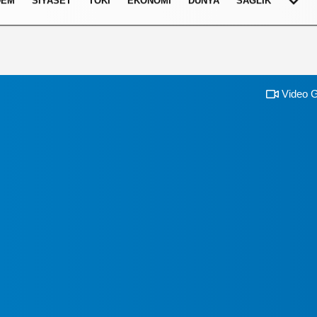
DEM
SIYASET
TOKI
EKONOMI
DÜNYA
SAĞLIK
Video G