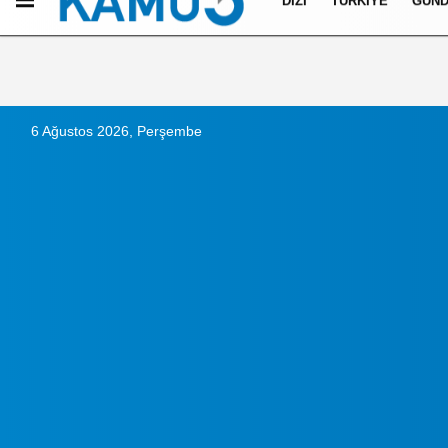
DIZI
TÜRKIYE
GÜN
Künye
İletişim
Çerez Politikası
Gizlilik İlkeleri
6 Ağustos 2026, Perşembe