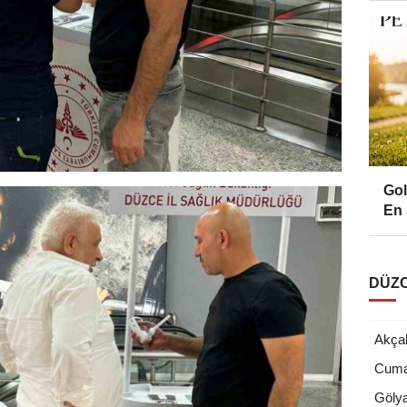
Gol
En 
DÜZC
Akça
Cuma
Göly