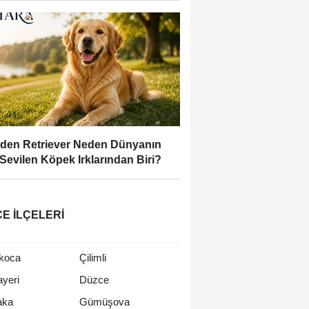
den Retriever Neden Dünyanın
Sevilen Köpek Irklarından Biri?
E İLÇELERI
koca
Çilimli
yeri
Düzce
aka
Gümüşova