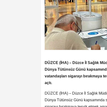
DÜZCE (İHA) – Düzce İl Sağlık Müdü
Dünya Tütünsüz Günü kapsamında 
vatandaşları sigarayı bırakmaya te
açtı.
DÜZCE (İHA) – Düzce İl Sağlık Müdürl
Dünya Tütünsüz Günü kapsamında sig
sigarayı bırakmaya teşvik etmek amacı