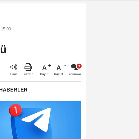
 15:00
dü
A
A
Büyüt
Küçült
Dinle
Yazdır
Yorumlar
 HABERLER