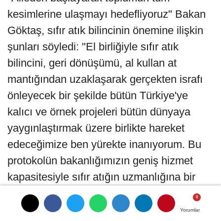
kesimlerine ulaşmayı hedefliyoruz" Bakan
Göktaş, sıfır atık bilincinin önemine ilişkin
şunları söyledi: "El birliğiyle sıfır atık
bilincini, geri dönüşümü, al kullan at
mantığından uzaklaşarak gerçekten israfı
önleyecek bir şekilde bütün Türkiye'ye
kalıcı ve örnek projeleri bütün dünyaya
yaygınlaştırmak üzere birlikte hareket
edeceğimize ben yürekte inanıyorum. Bu
protokolün bakanlığımızın geniş hizmet
kapasitesiyle sıfır atığın uzmanlığına bir
araya getiriyoruz. Böylece sıfır atık
uygulamalarımızı hem daha planlı hem de
Yorumlar
Yorumlar