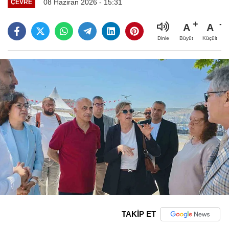
08 Haziran 2026 - 15:31
ÇEVRE
A
A
Büyüt
Küçült
Dinle
TAKİP ET