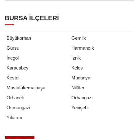
BURSA İLÇELERI
Büyükorhan
Gemlik
Gürsu
Harmancık
İnegöl
İznik
Karacabey
Keles
Kestel
Mudanya
Mustafakemalpaşa
Nilüfer
Orhaneli
Orhangazi
Osmangazi
Yenişehir
Yıldırım