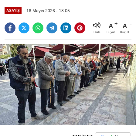
16 Mayıs 2026 - 18:05
ASAYIŞ
A
A
Büyüt
Küçült
Dinle