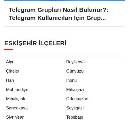
Telegram Grupları Nasıl Bulunur?:
Telegram Kullanıcıları İçin Grup...
ESKIŞEHIR İLÇELERI
Alpu
Beylikova
Çifteler
Günyüzü
Han
İnönü
Mahmudiye
Mihalgazi
Mihalıçcık
Odunpazarı
Sarıcakaya
Seyitgazi
Tepebaşı
Sivrihisar