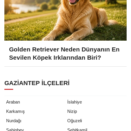
Golden Retriever Neden Dünyanın En
Sevilen Köpek Irklarından Biri?
GAZIANTEP İLÇELERI
Araban
İslahiye
Karkamış
Nizip
Nurdağı
Oğuzeli
Şahinbey
Şehitkamil