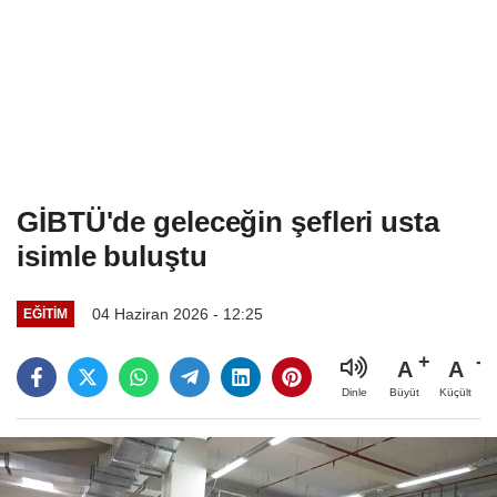
GİBTÜ'de geleceğin şefleri usta
isimle buluştu
04 Haziran 2026 - 12:25
EĞITIM
A
A
Büyüt
Küçült
Dinle