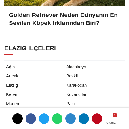
Golden Retriever Neden Dünyanın En
Sevilen Köpek Irklarından Biri?
ELAZIĞ İLÇELERI
Ağın
Alacakaya
Arıcak
Baskil
Elazığ
Karakoçan
Keban
Kovancılar
Maden
Palu
Sivrice
Yorumlar
Yorumlar
Yorumlar