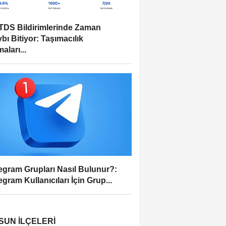
DS Bildirimlerinde Zaman
bı Bitiyor: Taşımacılık
aları...
egram Grupları Nasıl Bulunur?:
egram Kullanıcıları İçin Grup...
SUN İLÇELERI