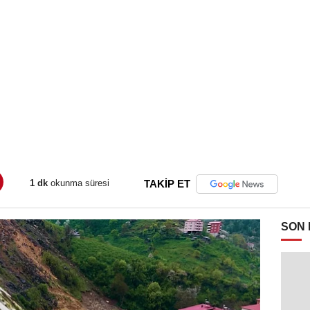
1 dk
okunma süresi
TAKİP ET
SON