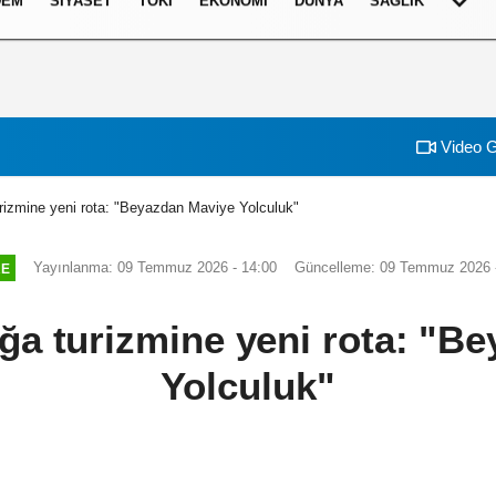
DEM
SIYASET
TOKI
EKONOMI
DÜNYA
SAĞLIK
Video G
rizmine yeni rota: "Beyazdan Maviye Yolculuk"
Yayınlanma: 09 Temmuz 2026 - 14:00
Güncelleme: 09 Temmuz 2026 
RE
ğa turizmine yeni rota: "B
Yolculuk"