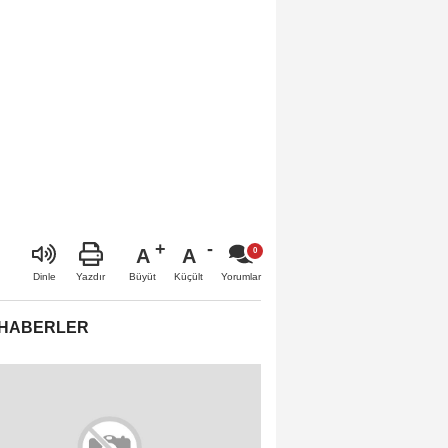
A
A
Büyüt
Küçült
Dinle
Yazdır
Yorumlar
 HABERLER