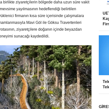
 birlikte ziyaretçilerin bölgede daha uzun süre vakit
 mevsime yayılmasının hedeflendiği belirtilen
UET
üklenici firmanın kısa süre içerisinde çalışmalara
Kay
amamlanmasıyla Mavi Göl ile Göksu Travertenleri
Firm
rotasının, ziyaretçilere doğanın içinde beyazdan
eneyimi sunacağı kaydedildi.
Tel
Tel
GIRE