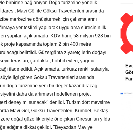
e birbirine bağlanıyor. Doğa turizmine yönelik
 İdaresi, Mavi Göl ile Göksu Travertenleri arasında
zibe merkezine dönüştürmek için çalışmalarını
firmaya yer teslimi yapılarak uygulama sürecinin ilk
'nden yapılan açıklamada, KDV hariç 58 milyon 928 bin
cek proje kapsamında toplam 2 bin 400 metre
ulacağı belirtildi. Güzergâhta ziyaretçilerin doğayı
ir terasları, çardaklar, hobbit evleri, yağmur
Evd
ağı ifade edildi. Açıklamada, turkuaz renkli sularıyla
Gör
süyle ilgi gören Göksu Travertenleri arasında
Far
un doğa turizmine yeni bir değer kazandıracağı
siyelini daha da artırması hedeflenen proje,
r gezi deneyimi sunacak" denildi. Turizm dört mevsime
larda Mavi Göl, Göksu Travertenleri, Kümbet, Bektaş
zere doğal güzellikleriyle öne çıkan Giresun'un yılda
ağırladığına dikkat çekildi. "Beyazdan Maviye