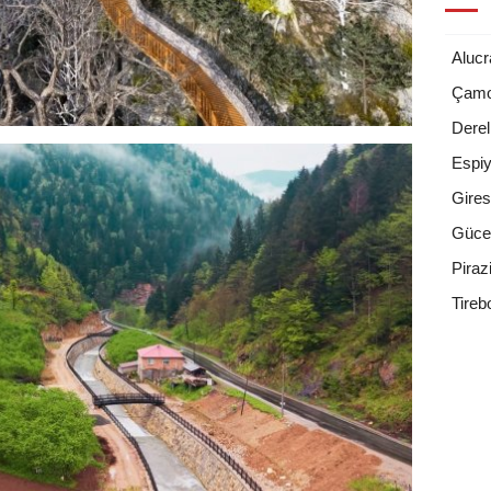
Alucr
Çamo
Derel
Espi
Gire
Güce
Piraz
Tireb