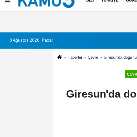
DIZI
TÜRKIYE
GÜN
Künye
İletişim
Çerez Politikası
Gizlilik İlkeleri
9 Ağustos 2026, Pazar
Haberler
Çevre
Giresun'da doğa tu
ÇEV
Giresun'da do