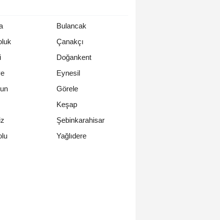
a
Bulancak
luk
Çanakçı
i
Doğankent
ye
Eynesil
sun
Görele
Keşap
iz
Şebinkarahisar
Yağlıdere
olu