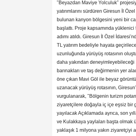
"Beyazdan Maviye Yolculuk" projesiyl
yatırımlarını sürdüren Giresun İl Özel
bulunan kanyon bölgesini yeni bir ca
başlattı. Proje kapsamında yüklenici 
adımı atıldı. Giresun İl Özel İdaresi
TL yatırım bedeliyle hayata geçirile
uzunluğunda yürüyüş rotasının oluştur
daha yakından deneyimleyebileceği sey
barınakları ve taş değirmenin yer alac
öne çıkan Mavi Göl ile beyaz görüntü
uzanacak yürüyüş rotasının, Giresun'
vurgulanarak, "Bölgenin turizm potan
ziyaretçilere doğayla iç içe eşsiz bi
yayılacak Açıklamada ayrıca, son yıl
ve Kulakkaya yaylaları başta olmak ü
yaklaşık 1 milyona yakın ziyaretçiyi 