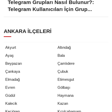
Telegram Grupları Nasıl Bulunur?:
Telegram Kullanıcıları İçin Grup...
ANKARA İLÇELERI
Akyurt
Altındağ
Ayaş
Bala
Beypazarı
Çamlıdere
Çankaya
Çubuk
Elmadağ
Etimesgut
Evren
Gölbaşı
Güdül
Haymana
Kalecik
Kazan
Keçiören
Kızılcahamam