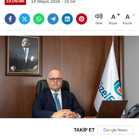
14 Mayıs 2026 - 16:50
EKONOMI
A
A
Büyüt
Küçült
Dinle
TAKİP ET