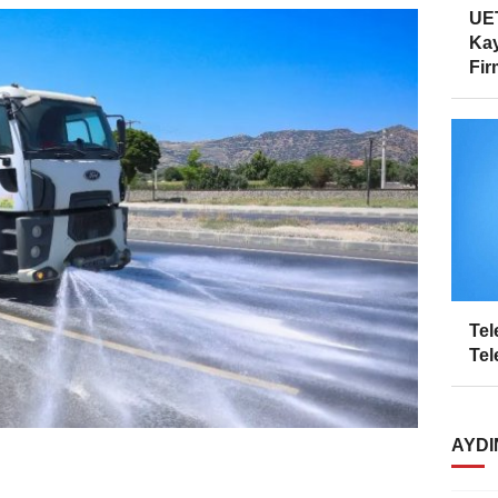
UET
Kay
Firm
Tel
Tel
AYDI