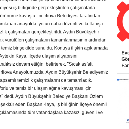
iyesi iş birliğinde gerçekleştirilen çalışmalarla
örünüme kavuştu. İncirliova Belediyesi tarafından
amlanan anayolda, yolun daha düzenli ve kullanışlı
ik çalışmaları gerçekleştirildi. Aydın Büyükşehir
arak yürütülen çalışmaların tamamlanmasının ardından
temiz bir şekilde sunuldu. Konuya ilişkin açıklamada
Evd
Aytekin Kaya, ilçede ulaşım altyapısını
Gör
lıksız devam ettiğini belirterek, "Sıcak asfalt
Far
irliova Anayolumuzda, Aydın Büyükşehir Belediyemiz
 kapsamlı temizlik çalışmalarını da tamamladık.
orlu ve temiz bir ulaşım ağına kavuşması için
ruz" dedi. Aydın Büyükşehir Belediye Başkanı Özlem
eşekkür eden Başkan Kaya, iş birliğinin ilçeye önemli
, açıklamasında tüm vatandaşlara kazasız, güvenli ve