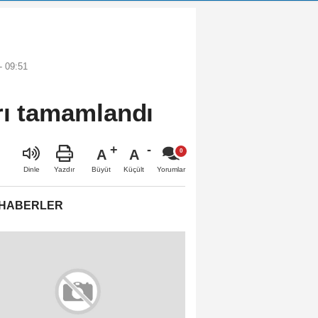
- 09:51
arı tamamlandı
A
A
Büyüt
Küçült
Dinle
Yazdır
Yorumlar
 HABERLER