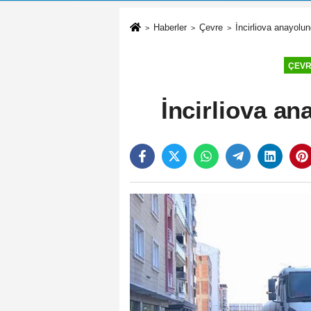
Haberler
Çevre
İncirliova anayolu
ÇEV
İncirliova an