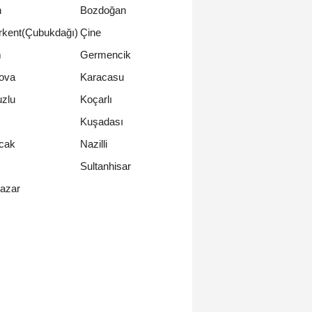
n
Bozdoğan
rkent(Çubukdağı)
Çine
m
Germencik
iova
Karacasu
zlu
Koçarlı
Kuşadası
cak
Nazilli
Sultanhisar
azar