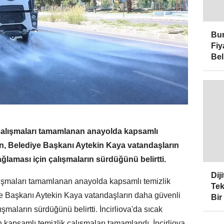
Bur
Fiy
Bel
a çalışmaları tamamlanan anayolda kapsamlı
en, Belediye Başkanı Aytekin Kaya vatandaşların
ğlaması için çalışmaların sürdüğünü belirtti.
Dij
alışmaları tamamlanan anayolda kapsamlı temizlik
Tek
ye Başkanı Aytekin Kaya vatandaşların daha güvenli
Bir
şmaların sürdüğünü belirtti. İncirliova'da sıcak
 kapsamlı temizlik çalışmaları tamamlandı. İncirliova