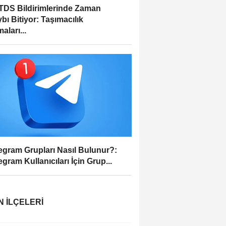
DS Bildirimlerinde Zaman
bı Bitiyor: Taşımacılık
aları...
egram Grupları Nasıl Bulunur?:
egram Kullanıcıları İçin Grup...
N İLÇELERI