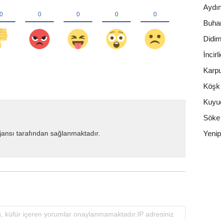
Aydı
Buha
Didi
İncirl
Karpu
Köşk
Kuyu
Söke
Yenip
ansı tarafından sağlanmaktadır.