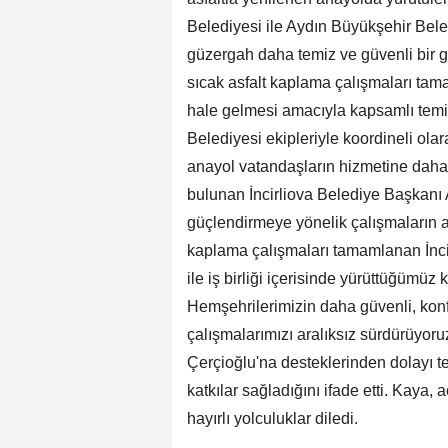
Belediyesi ile Aydın Büyükşehir Beled
güzergah daha temiz ve güvenli bir g
sıcak asfalt kaplama çalışmaları tam
hale gelmesi amacıyla kapsamlı temizl
Belediyesi ekipleriyle koordineli ol
anayol vatandaşların hizmetine daha 
bulunan İncirliova Belediye Başkanı 
güçlendirmeye yönelik çalışmaların ara
kaplama çalışmaları tamamlanan İnc
ile iş birliği içerisinde yürüttüğümüz
Hemşehrilerimizin daha güvenli, konf
çalışmalarımızı aralıksız sürdürüyo
Çerçioğlu'na desteklerinden dolayı t
katkılar sağladığını ifade etti. Kaya
hayırlı yolculuklar diledi.