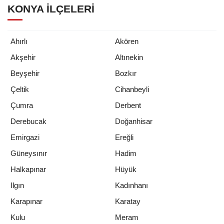
KONYA İLÇELERI
Ahırlı
Akören
Akşehir
Altınekin
Beyşehir
Bozkır
Çeltik
Cihanbeyli
Çumra
Derbent
Derebucak
Doğanhisar
Emirgazi
Ereğli
Güneysınır
Hadim
Halkapınar
Hüyük
Ilgın
Kadınhanı
Karapınar
Karatay
Kulu
Meram