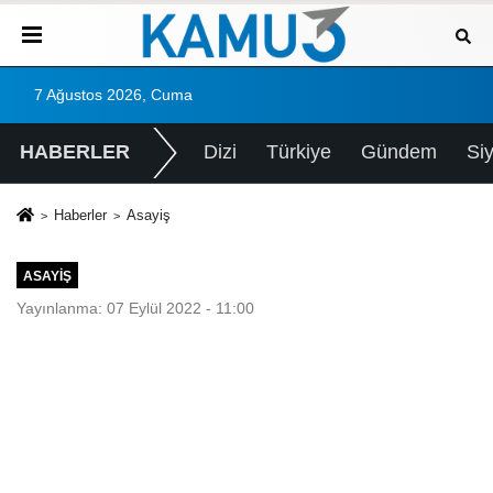
7 Ağustos 2026, Cuma
HABERLER
Dizi
Türkiye
Gündem
Si
Haberler
Asayiş
ASAYIŞ
Yayınlanma: 07 Eylül 2022 - 11:00