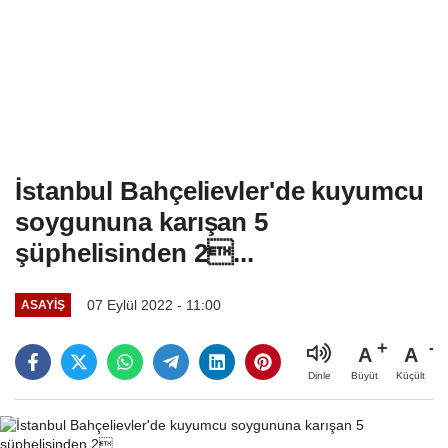
İstanbul Bahçelievler'de kuyumcu
soygununa karışan 5
şüphelisinden 2...
07 Eylül 2022 - 11:00
ASAYIŞ
A
A
Büyüt
Küçült
Dinle