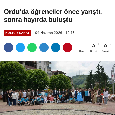
Ordu'da öğrenciler önce yarıştı,
sonra hayırda buluştu
04 Haziran 2026 - 12:13
KÜLTÜR-SANAT
A
A
Büyüt
Küçült
Dinle