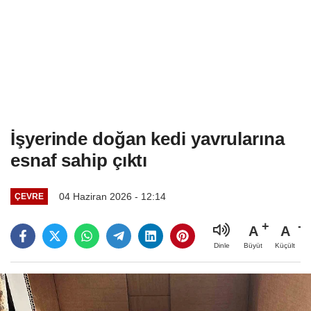
İşyerinde doğan kedi yavrularına
esnaf sahip çıktı
04 Haziran 2026 - 12:14
ÇEVRE
A
A
Büyüt
Küçült
Dinle