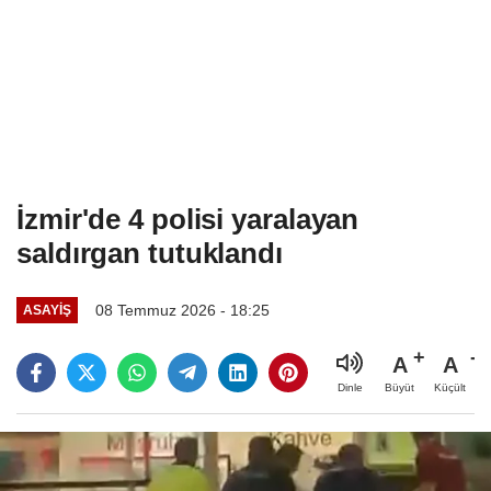
İzmir'de 4 polisi yaralayan
saldırgan tutuklandı
08 Temmuz 2026 - 18:25
ASAYIŞ
A
A
Büyüt
Küçült
Dinle