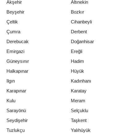
Akşehir
Altınekin
Beyşehir
Bozkır
Çeltik
Cihanbeyli
Çumra
Derbent
Derebucak
Doğanhisar
Emirgazi
Ereğli
Güneysınır
Hadim
Halkapınar
Hüyük
Ilgın
Kadınhanı
Karapınar
Karatay
Kulu
Meram
Sarayönü
Selçuklu
Seydişehir
Taşkent
Tuzlukçu
Yalıhüyük