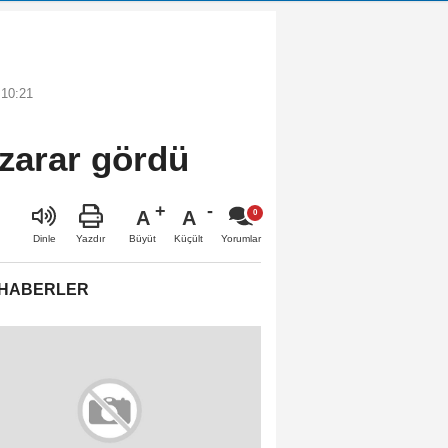
 10:21
 zarar gördü
A
A
Büyüt
Küçült
Dinle
Yazdır
Yorumlar
 HABERLER