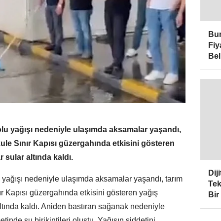
Bur
Fiy
Bel
olu yağışı nedeniyle ulaşımda aksamalar yaşandı,
ıkule Sınır Kapısı güzergahında etkisini gösteren
 sular altında kaldı.
Dij
u yağışı nedeniyle ulaşımda aksamalar yaşandı, tarım
Tek
nır Kapısı güzergahında etkisini gösteren yağış
Bir
altında kaldı. Aniden bastıran sağanak nedeniyle
tinde su birikintileri oluştu. Yağışın şiddetini