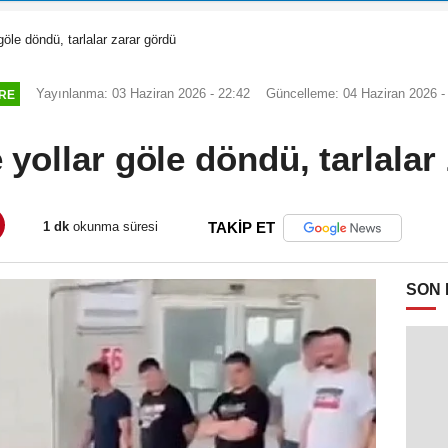
göle döndü, tarlalar zarar gördü
Yayınlanma: 03 Haziran 2026 - 22:42
Güncelleme: 04 Haziran 2026 -
RE
 yollar göle döndü, tarlalar
1 dk
okunma süresi
TAKİP ET
SON