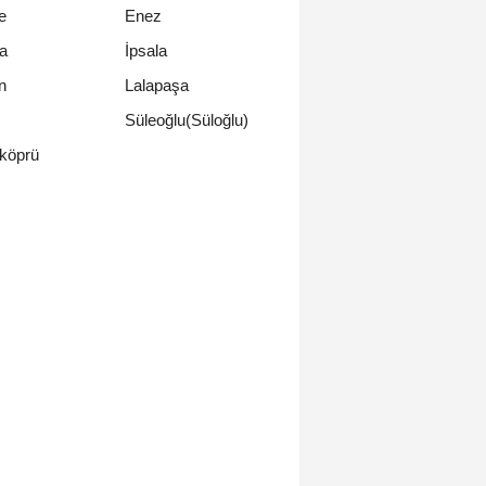
e
Enez
a
İpsala
n
Lalapaşa
ç
Süleoğlu(Süloğlu)
köprü