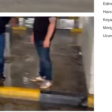
Edirn
Havs
Keşa
Meri
Uzun