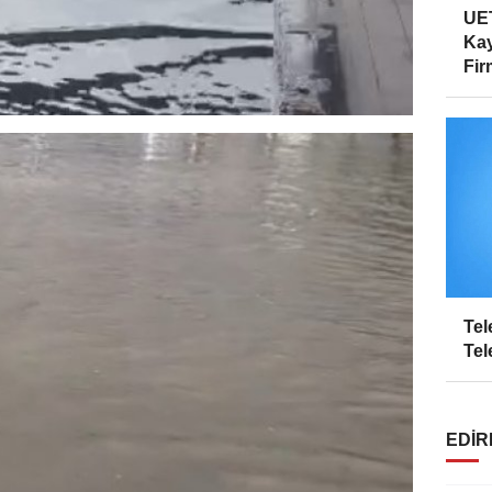
UET
Kay
Firm
Tel
Tel
EDIR