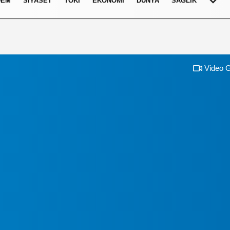
DEM
SIYASET
TOKI
EKONOMI
DÜNYA
SAĞLIK
Video G