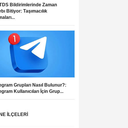
DS Bildirimlerinde Zaman
bı Bitiyor: Taşımacılık
aları...
egram Grupları Nasıl Bulunur?:
egram Kullanıcıları İçin Grup...
NE İLÇELERI