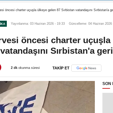
si öncesi charter uçuşla ülkeye gelen 87 Sırbistan vatandaşını Sırbistan'a ge
Yayınlanma: 03 Haziran 2026 - 19:33
Güncelleme: 04 Haziran 2026 
TIKA
vesi öncesi charter uçuşla
 vatandaşını Sırbistan'a ger
2 dk
okunma süresi
TAKİP ET
SON