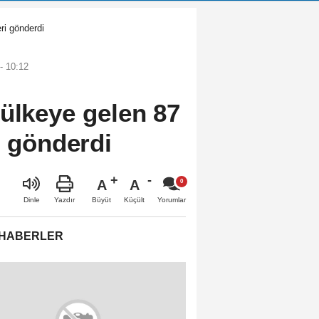
ri gönderdi
- 10:12
 ülkeye gelen 87
i gönderdi
A
A
Büyüt
Küçült
Dinle
Yazdır
Yorumlar
 HABERLER