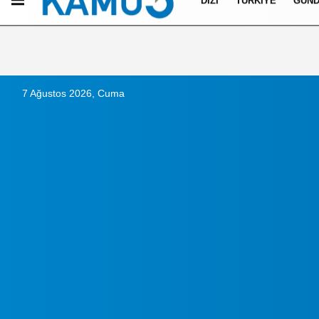
DIZI
TÜRKIYE
GÜN
Künye
İletişim
Çerez Politikası
Gizlilik İlkeleri
7 Ağustos 2026, Cuma