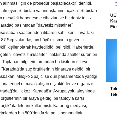
n alınması için de prosedür başlatılacaktır" denildi.
erilmeyen Sırbistan vatandaşlarının uçakta "Sırbistan
UET
 mesafeli haberleşme cihazları ve bir deniz telsiz
Kay
 Karadağ basınından "davetsiz misafirler"
Firm
 sabah saatlerinden itibaren sahil kenti Tivat'taki
n 87 Sırp vatandaşının büyük kısmının güvenlik
i" kişiler olarak kaydedildiği belirtildi. Haberlerde,
len "davetsiz misafirler" hakkında saatler süren bir
. Toplanan bilgilerin ardından bu kişilerin ülkeye
. "Karadağ'da suç örgütlerinin bir araya geldiği bir
aşbakanı Milojko Spajic ise dün parlamentoda yaptığı
luna engel olmaya çalışan dış aktörler ve organize
Tel
Karadağ'da ilk kez, Karadağ'ın Avrupa yolu aleyhinde
Tel
örgütlerinin bir araya geldiği bir tabloyla karşı
açtık" ifadelerini kullanmıştı. Karadağ medyası,
birimlerden bin 500'den fazla polis personelinin