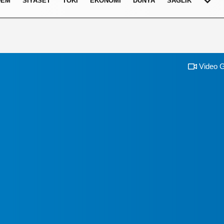
DEM
SIYASET
TOKI
EKONOMI
DÜNYA
SAĞLIK
Video G