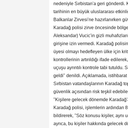
nedeniyle Sırbistan'a geri gönderdi.
tarihinin en büyük uluslararası etkinl
Balkanlar Zirvesi'ne hazırlanırken gü
Karadağ polisi zirve öncesinde bölg
Aleksandar) Vucic'in gizli muhafızlar
girişine izin vermedi. Karadağ polis
üyesi olmayı hedefleyen ülke için kri
kontrollerinin artırıldığı ifade edile
uçuşu ayrıntılı kontrole tabi tutuldu
geldi" denildi. Açıklamada, istihbara
Sırbistan vatandaşlarının Karadağ to
güvenlik açısından risk teşkil edebile
"Kişilere gelecek dönemde Karadağ'a 
Karadağ polisi, işlemlerin ardından 8
bildirerek, "Söz konusu kişiler, aynı 
ayrıca, bu kişiler hakkında gelecek