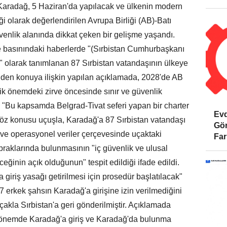
 Karadağ, 5 Haziran'da yapılacak ve ülkenin modern
iği olarak değerlendirilen Avrupa Birliği (AB)-Batı
venlik alanında dikkat çeken bir gelişme yaşandı.
e basınındaki haberlerde "(Sırbistan Cumhurbaşkanı
ı" olarak tanımlanan 87 Sırbistan vatandaşının ülkeye
inden konuya ilişkin yapılan açıklamada, 2028'de AB
tik önemdeki zirve öncesinde sınır ve güvenlik
rek, "Bu kapsamda Belgrad-Tivat seferi yapan bir charter
Evd
. Söz konusu uçuşla, Karadağ'a 87 Sırbistan vatandaşı
Gör
t ve operasyonel veriler çerçevesinde uçaktaki
Far
praklarında bulunmasının "iç güvenlik ve ulusal
ceğinin açık olduğunun" tespit edildiği ifade edildi.
giriş yasağı getirilmesi için prosedür başlatılacak"
7 erkek şahsın Karadağ'a girişine izin verilmediğini
uçakla Sırbistan'a geri gönderilmiştir. Açıklamada
 dönemde Karadağ'a giriş ve Karadağ'da bulunma