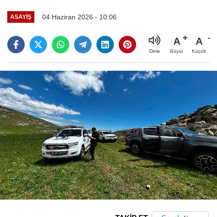
04 Haziran 2026 - 10:06
ASAYIŞ
A
A
Büyüt
Küçült
Dinle