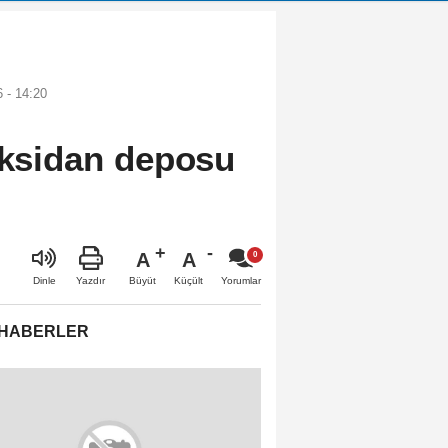
 - 14:20
oksidan deposu
A
A
Büyüt
Küçült
Dinle
Yazdır
Yorumlar
 HABERLER