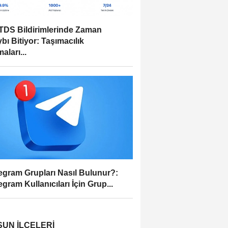
DS Bildirimlerinde Zaman
bı Bitiyor: Taşımacılık
aları...
egram Grupları Nasıl Bulunur?:
egram Kullanıcıları İçin Grup...
UN İLÇELERI