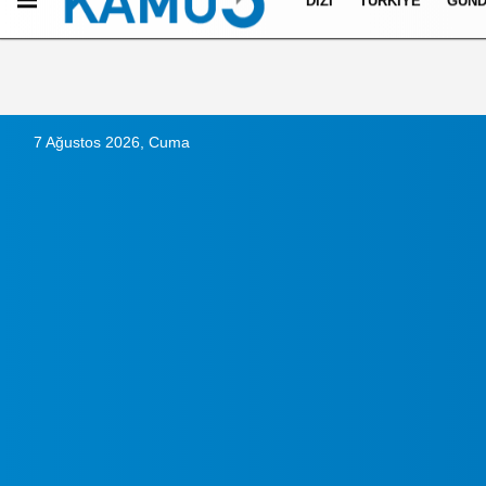
DIZI
TÜRKIYE
GÜN
Künye
İletişim
Çerez Politikası
Gizlilik İlkeleri
7 Ağustos 2026, Cuma