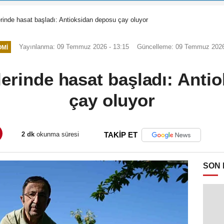
rinde hasat başladı: Antioksidan deposu çay oluyor
Yayınlanma: 09 Temmuz 2026 - 13:15
Güncelleme: 09 Temmuz 2026
MI
lerinde hasat başladı: Anti
çay oluyor
2 dk
okunma süresi
TAKİP ET
SON