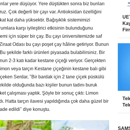
lar yere düşüyor. Yere düştükten sonra biz bunları
uz. Çok değerli bir çayı var. Antioksidan özelliğini
UET
kat kat daha yüksektir. Bağışıklık sistemimizi
Kay
umlara karşı iyileştirici etkisinin bulunduğunu
Firm
temi için süper bir çay. Bu çayı üniversitemizde saf
Ziraat Odası bu çayı poşet çay hâline getiriyor. Bunun
Bu şekilde farklı ürünleri piyasada bulabilirsiniz. Bir
un 2-3 katı kadar kestane çiçeği veriyor. Gerçekten
Limon veya tarçın Kestane çiçeğinin kestane balı gibi
çeken Serdar, "Bir bardak için 2 tane çiçek püskülü
ekilde olduğunda bazı kişiler bunun tadını buruk
ket çalışması yaptık. Şöyle bir sonuç çıktı: Limon
Tel
ı. Hatta tarçın ilavesi yapıldığında çok daha güzel bir
Tel
ade edildi" diye konuştu.
SAMS