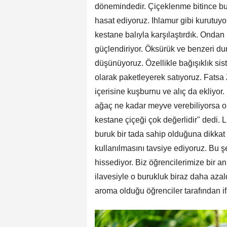
dönemindedir. Çiçeklenme bitince bun
hasat ediyoruz. Ihlamur gibi kurutuyor
kestane balıyla karşılaştırdık. Ondan 
güçlendiriyor. Öksürük ve benzeri dur
düşünüyoruz. Özellikle bağışıklık sis
olarak paketleyerek satıyoruz. Fatsa 
içerisine kuşburnu ve alıç da ekliyor. 
ağaç ne kadar meyve verebiliyorsa on
kestane çiçeği çok değerlidir" dedi. 
buruk bir tada sahip olduğuna dikkat 
kullanılmasını tavsiye ediyoruz. Bu ş
hissediyor. Biz öğrencilerimize bir an
ilavesiyle o burukluk biraz daha azald
aroma olduğu öğrenciler tarafından if