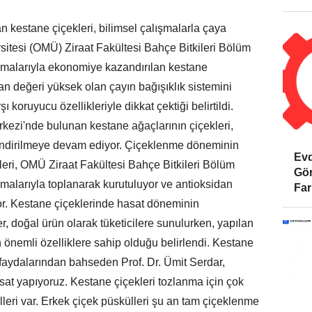
an kestane çiçekleri, bilimsel çalışmalarla çaya
itesi (OMÜ) Ziraat Fakültesi Bahçe Bitkileri Bölüm
ışmalarıyla ekonomiye kazandırılan kestane
an değeri yüksek olan çayın bağışıklık sistemini
şı koruyucu özellikleriyle dikkat çektiği belirtildi.
kezi'nde bulunan kestane ağaçlarının çiçekleri,
lendirilmeye devam ediyor. Çiçeklenme döneminin
Evd
eri, OMÜ Ziraat Fakültesi Bahçe Bitkileri Bölüm
Gör
şmalarıyla toplanarak kurutuluyor ve antioksidan
Far
or. Kestane çiçeklerinde hasat döneminin
r, doğal ürün olarak tüketicilere sunulurken, yapılan
 önemli özelliklere sahip olduğu belirlendi. Kestane
 faydalarından bahseden Prof. Dr. Ümit Serdar,
sat yapıyoruz. Kestane çiçekleri tozlanma için çok
leri var. Erkek çiçek püskülleri şu an tam çiçeklenme