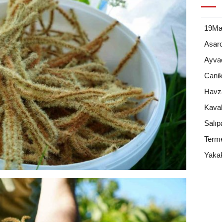
19May
Asar
Ayva
Cani
Havz
Kava
Salıp
Term
Yaka