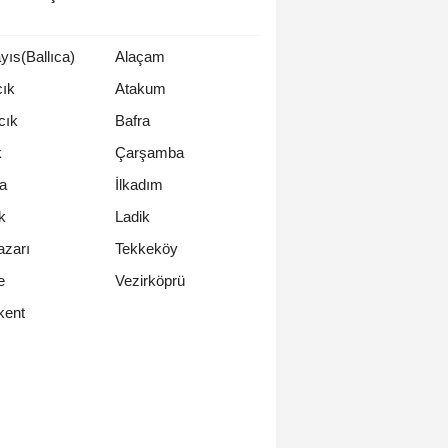
ıs(Ballıca)
Alaçam
cık
Atakum
cık
Bafra
k
Çarşamba
a
İlkadım
k
Ladik
azarı
Tekkeköy
e
Vezirköprü
kent