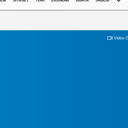
DEM
SIYASET
TOKI
EKONOMI
DÜNYA
SAĞLIK
Video G