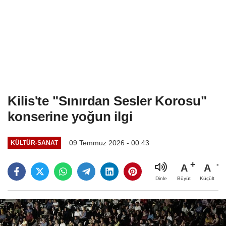
Kilis'te "Sınırdan Sesler Korosu"
konserine yoğun ilgi
09 Temmuz 2026 - 00:43
KÜLTÜR-SANAT
A
A
Büyüt
Küçült
Dinle