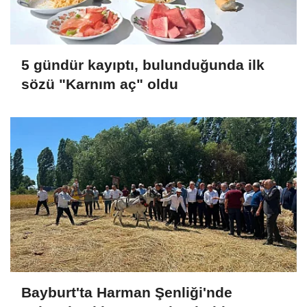
5 gündür kayıptı, bulunduğunda ilk
sözü "Karnım aç" oldu
Bayburt'ta Harman Şenliği'nde