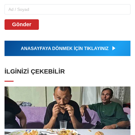
Gönder
ANASAYFAYA DÖNMEK İÇİN TIKLAYINIZ
İLGINIZI ÇEKEBILIR